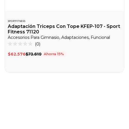
SPORTFITNESS
Adaptación Triceps Con Tope KFEP-107 - Sport
Fitness 71120
Accesorios Para Gimnasio, Adaptaciones, Funcional
Haz
0
Calificado
clic
0
$62.576
$73.619
Ahorra
15
%
de
para
5
desplazarte
estrellas
a
las
reseñas