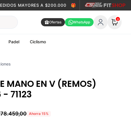
DIDOS MAYORES A $200.000
🎁
ENVÍO GRATIS EN PEDIDO
0
Ofertas
WhatsApp
Padel
Ciclismo
iones
E MANO EN V (REMOS)
 - 71123
78.459,00
Ahorra
15
%