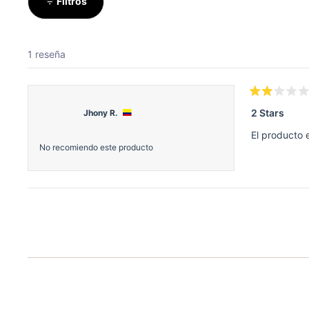
Filtros
1 reseña
Calificado
2
2 Stars
Jhony R.
de
5
El producto 
estrellas
No recomiendo este producto