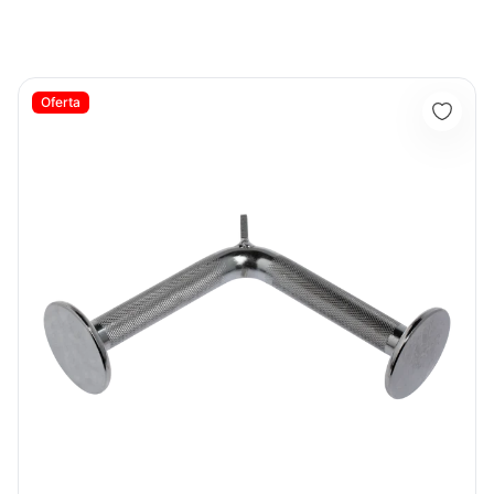
Adaptación Triceps Con Tope KFEP-107 - Sport Fitness 71120
Oferta