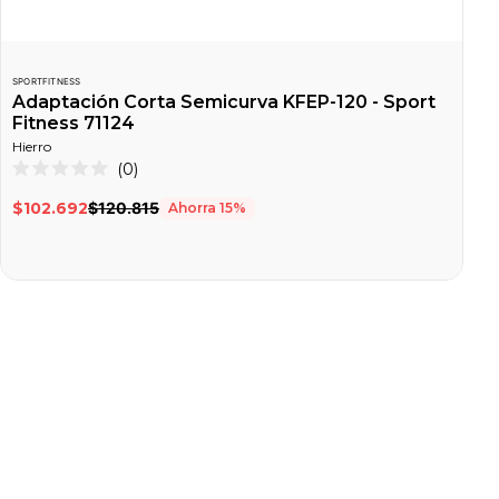
SPORTFITNESS
Adaptación Corta Semicurva KFEP-120 - Sport
Fitness 71124
Hierro
Haz
0
Calificado
clic
0
$102.692
$120.815
Ahorra
15
%
de
para
5
desplazarte
estrellas
a
las
reseñas