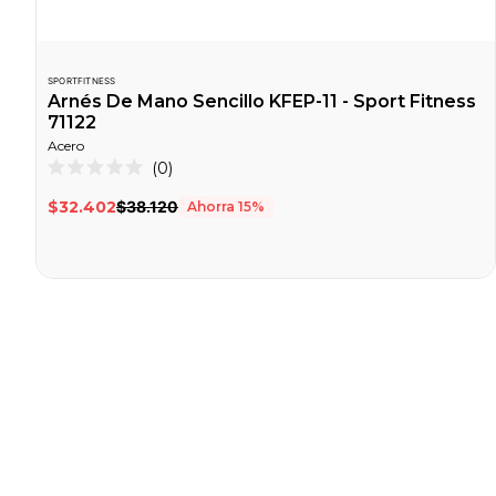
SPORTFITNESS
Arnés De Mano Sencillo KFEP-11 - Sport Fitness
71122
Acero
Haz
0
Calificado
clic
0
$32.402
$38.120
Ahorra
15
%
de
para
5
desplazarte
estrellas
a
las
reseñas