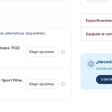
Especificacion
Plegable
as alternativas disponibles:
Equípate al com
Requiere elec
tness 71122
Elegir opciones
¿Necesi
Contáctan
CONTA
Adaptación Triceps Con Tope KFEP-107 - Sport Fitness 71120
Elegir opciones