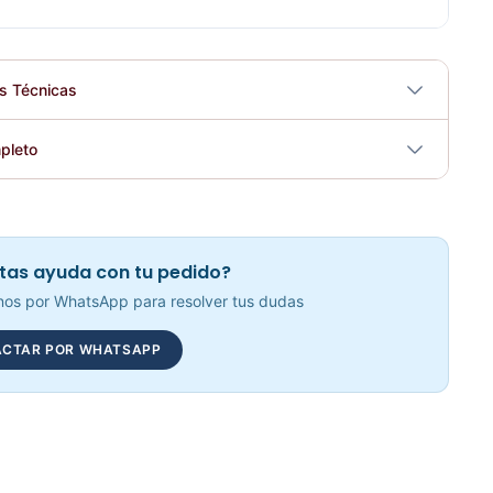
es Técnicas
No
pleto
tricidad
No
Arnés De Mano Sencillo KFEP-11 - Sport Fitness 71122
Elegir opciones
COP 32,402.00
tas ayuda con tu pedido?
os por WhatsApp para resolver tus dudas
CTAR POR WHATSAPP
Adaptación Triceps Con Tope KFEP-107 - Sport Fitness 71120
Elegir opciones
COP 62,576.00