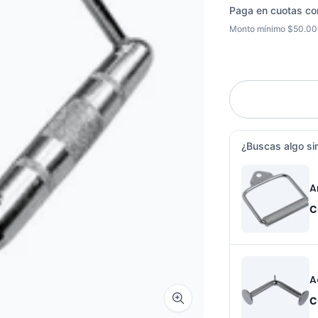
Paga en cuotas co
Monto mínimo $50.0
¿Buscas algo sim
C
C
Zoom image