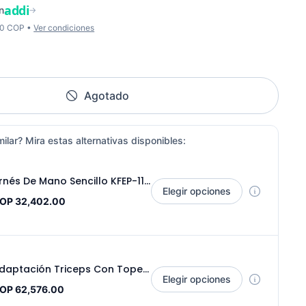
addi
n
→
00 COP •
Ver condiciones
Agotado
ilar? Mira estas alternativas disponibles:
Arnés De Mano Sencillo KFEP-11 - Sport Fitness 71122
Elegir opciones
OP 32,402.00
Adaptación Triceps Con Tope KFEP-107 - Sport Fitness 71120
Elegir opciones
OP 62,576.00