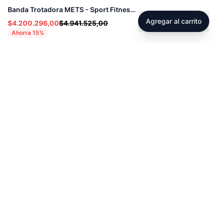
Banda Trotadora METS - Sport Fitness 72010
Agregar al carrito
$4.200.296,00
$4.941.525,00
Ahorra
15
%
Footer
Sobre Tienda Fitness
Sociales
Contacto
Instagram
Servicio técnico
Facebook
Blog
youtube
Tiktok
Whatsapp
Políticas
Contacto
Derecho de retracto
servicioalcliente@tienda-s