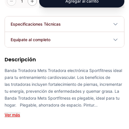
1
Agregar al carrito
Especificaciones Técnicas
Profundidad; 195cm. Alto; 135cm.
Equípate al completo
Dimensiones
Ancho; 85cm.
Descripción
Peso máx. usuario
Banda Trotadora Montpellier - Sport Fitness 72030
120kg
COP 5,448,969.00
Banda Trotadora Mets Trotadora electrónica Sportfitness ideal
para tu entrenamiento cardiovascular. Los beneficios de
Niveles de resistencia
25 pre-establecidos.
las trotadoras incluyen fortalecimiento de piernas, incrementar
tu energía, prevención de enfermedades y quemar grasa. La
Potencia motor
Motor DC 3.0 HP (DC).
Banda Trotadora Mets Sportfitness es plegable, ideal para tu
Banda Trotadora REIMS - Sport Fitness 72029
hogar. Plegable, ahorradora de espacio. Pintur...
COP 4,440,313.00
Plegable
Sí
Ver más