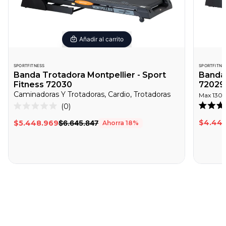
Añadir al carrito
SPORTFITNESS
SPORTFITNE
Banda Trotadora Montpellier - Sport
Banda 
Fitness 72030
72029
Caminadoras Y Trotadoras, Cardio, Trotadoras
Max
130
Haz
0
Califica
Calificado
clic
4.7
0
$4.440
$5.448.969
$6.645.847
Ahorra
18
%
de
de
para
5
5
desplazarte
estrella
estrellas
a
las
reseñas