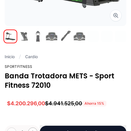
Zoom i
Inicio
Cardio
SPORTFITNESS
Banda Trotadora METS - Sport
Fitness 72010
$4.200.296,00
$4.941.525,00
Ahorra
15
%