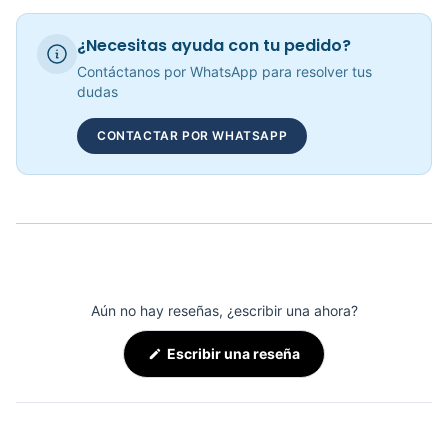
Requiere electricidad
Sí
Banda Trotadora Brest - Sport Fitness 72038
¿Necesitas ayuda con tu pedido?
COP 4,218,297.00
Contáctanos por WhatsApp para resolver tus
dudas
CONTACTAR POR WHATSAPP
BANDA CAMINADORA MARSELLA - 72028
COP 2,744,170.00
Aún no hay reseñas, ¿escribir una ahora?
(Se
Escribir una reseña
abre
en
una
nueva
ventana)