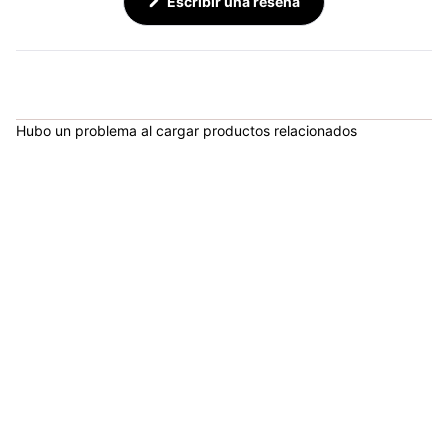
(Se
Escribir una reseña
abre
en
una
nueva
ventana)
Hubo un problema al cargar productos relacionados