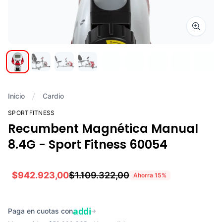
Zoom i
Inicio
Cardio
SPORTFITNESS
Recumbent Magnética Manual
8.4G - Sport Fitness 60054
$942.923,00
$1.109.322,00
Ahorra
15
%
addi
Paga en cuotas con
→