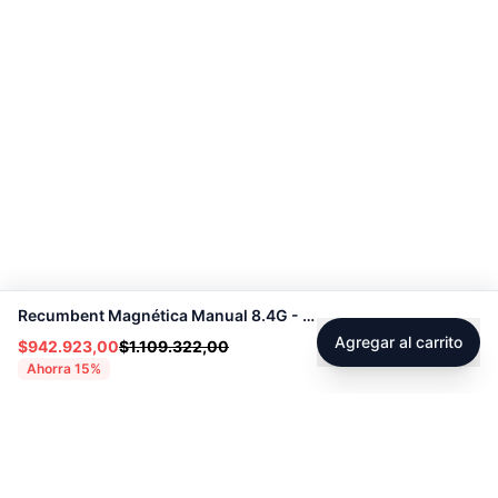
Recumbent Magnética Manual 8.4G - Sport Fitness 60054
Agregar al carrito
$942.923,00
$1.109.322,00
Ahorra
15
%
Footer
Sobre Tienda Fitness
Sociales