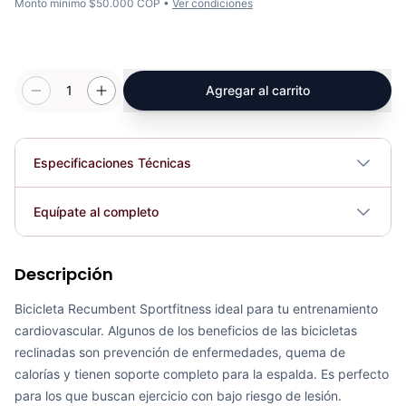
Monto mínimo $50.000 COP •
Ver condiciones
1
Agregar al carrito
Especificaciones Técnicas
Plegable
No
Equípate al completo
Requiere electricidad
No
Descripción
Recumbent Magnética Manual K8718R - Sport Fitness 70330
COP 1,971,568.00
Bicicleta Recumbent Sportfitness ideal para tu entrenamiento
cardiovascular. Algunos de los beneficios de las bicicletas
reclinadas son prevención de enfermedades, quema de
calorías y tienen soporte completo para la espalda. Es perfecto
para los que buscan ejercicio con bajo riesgo de lesión.
Recumbent Magnética Programable K8718R - Sport Fitness 70331