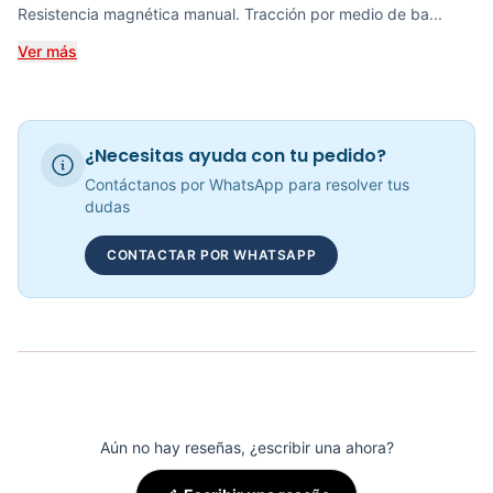
Resistencia magnética manual. Tracción por medio de ba...
COP 2,383,025.00
Ver más
RECUMBENT MAGNÉTICA KRANK CYCLE - 70306
¿Necesitas ayuda con tu pedido?
COP 1,585,826.00
Contáctanos por WhatsApp para resolver tus
dudas
CONTACTAR POR WHATSAPP
Bicicleta Recumbent Magnetica R15 - 301102
COP 3,090,000.00
Aún no hay reseñas, ¿escribir una ahora?