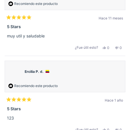
Recomiendo este producto
Hace 11 meses
Calificado
5
5 Stars
de
5
muy util y saludable
estrellas
Sí,
No,
¿Fue útil esto?
0
0
esta
personas
esta
perso
reseña
votaron
reseñ
votar
de
sí
de
no
Saulo
Saulo
V.
V.
v.
v.
Ercilia P. d.
fue
no
útil.
fue
útil.
Recomiendo este producto
Hace 1 año
Calificado
5
5 Stars
de
5
123
estrellas
Sí,
No,
¿Fue útil esto?
0
0