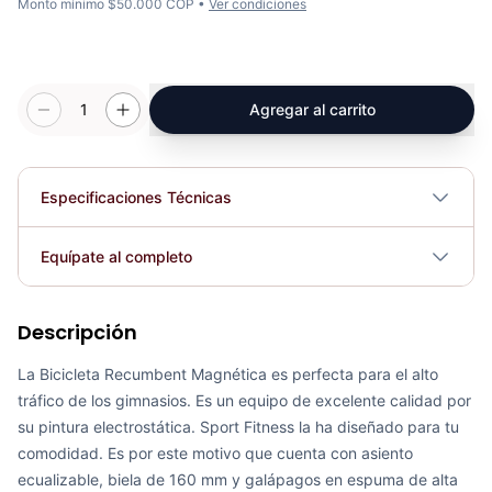
Monto mínimo $50.000 COP •
Ver condiciones
1
Agregar al carrito
Especificaciones Técnicas
Plegable
No
Equípate al completo
Requiere electricidad
No
Descripción
Recumbent Magnética Programable K8718R - Sport Fitness 70331
COP 2,383,025.00
La Bicicleta Recumbent Magnética es perfecta para el alto
tráfico de los gimnasios. Es un equipo de excelente calidad por
su pintura electrostática. Sport Fitness la ha diseñado para tu
comodidad. Es por este motivo que cuenta con asiento
ecualizable, biela de 160 mm y galápagos en espuma de alta
Recumbent Magnética Manual 8.4G - Sport Fitness 60054