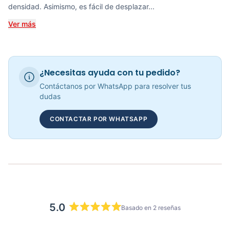
densidad. Asimismo, es fácil de desplazar...
COP 942,923.00
Ver más
RECUMBENT MAGNÉTICA KRANK CYCLE - 70306
¿Necesitas ayuda con tu pedido?
COP 1,585,826.00
Contáctanos por WhatsApp para resolver tus
dudas
CONTACTAR POR WHATSAPP
Bicicleta Recumbent Magnetica R15 - 301102
COP 3,090,000.00
5.0
Basado en 2 reseñas
Calificado
5.0