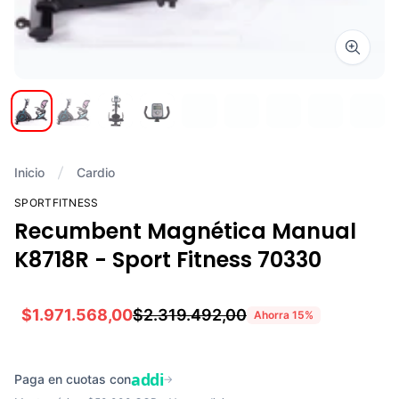
Zoom i
Inicio
Cardio
SPORTFITNESS
Recumbent Magnética Manual
K8718R - Sport Fitness 70330
$1.971.568,00
$2.319.492,00
Ahorra
15
%
addi
Paga en cuotas con
→