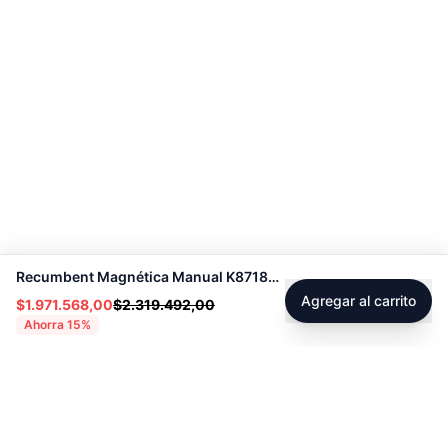
Recumbent Magnética Manual K8718R - Sport Fitness 70330
Agregar al carrito
$1.971.568,00
$2.319.492,00
Ahorra
15
%
Footer
Sobre Tienda Fitness
Sociales