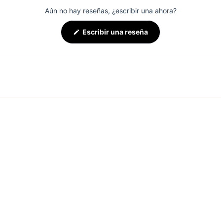
Aún no hay reseñas, ¿escribir una ahora?
(Se
Escribir una reseña
abre
en
una
nueva
ventana)