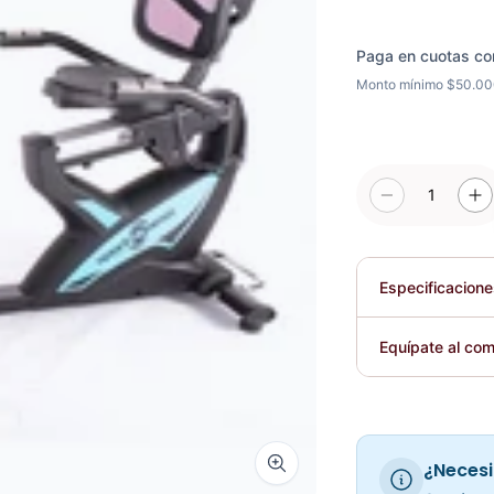
Paga en cuotas co
Monto mínimo $50.0
1
Especificacion
Plegable
Equípate al com
Requiere elec
¿Necesi
Zoom image