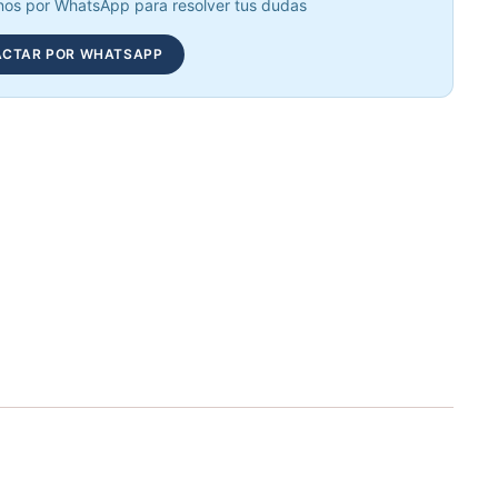
os por WhatsApp para resolver tus dudas
CTAR POR WHATSAPP
Recumbent Magnética Manual 8.4G - Sport Fitness 60054
Elegir opciones
COP 942,923.00
RECUMBENT MAGNÉTICA KRANK CYCLE - 70306
Elegir opciones
COP 1,585,826.00
Bicicleta Recumbent Magnetica R15 - 301102
Elegir opciones
COP 3,090,000.00