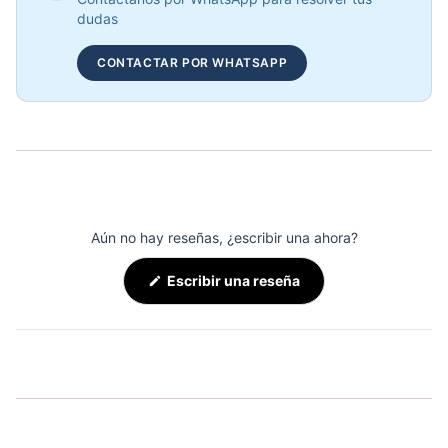
COP 886,920.00
dudas
CONTACTAR POR WHATSAPP
COMBO RACK DE MANCUERNAS PREMIUM REDONDAS + MANCUERNAS
COP 7,690,000.00
Aún no hay reseñas, ¿escribir una ahora?
(Se
Escribir una reseña
abre
en
una
nueva
ventana)