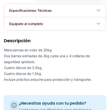
Especificaciones Técnicas
Plegable
No
Equípate al completo
Requiere electricidad
No
Descripción
KIT DE MANCUERNAS 23KG BLACK PLATE - 70106
COP 316,307.00
Mancuernas en color de 20kg
Dos barras estriadas de 2kg cada una y 4 collares de
seguridad spinlock.
Cuatro discos de 2.5kg.
Cuatro discos de 1.5kg.
Kit De Mancuernas HEMMERTONE 40LB - Sport Fitness 70104
Incluye práctico estuche para protección y transporte.
COP 340,309.00
¿Necesitas ayuda con tu pedido?
Mancuerna 90 LB Ajustables
Contáctanos por WhatsApp para resolver tus