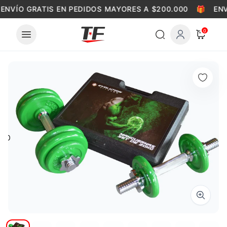
Skip to content
ENVÍO GRATIS EN PEDIDOS MAYORES A $200.000
🎁
ENV
0
0
Zoom i