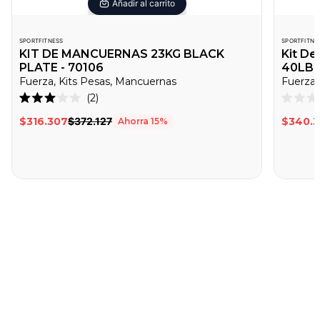
Añadir al carrito
SPORTFITNESS
SPORTFITNE
KIT DE MANCUERNAS 23KG BLACK
Kit D
PLATE - 70106
40LB -
Fuerza, Kits Pesas, Mancuernas
Fuerza,
Haz
2
Calificado
Califica
clic
3.0
0
$316.307
$372.127
$340.
Ahorra
15
%
de
de
para
5
5
desplazarte
estrellas
estrella
a
las
reseñas