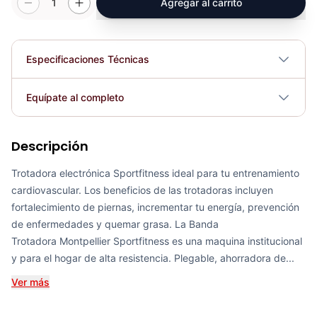
1
Agregar al carrito
Especificaciones Técnicas
Plegable
No
Equípate al completo
Requiere electricidad
No
Descripción
Banda Trotadora METS - Sport Fitness 72010
COP 4,200,296.00
Trotadora electrónica Sportfitness ideal para tu entrenamiento
cardiovascular. Los beneficios de las trotadoras incluyen
fortalecimiento de piernas, incrementar tu energía, prevención
de enfermedades y quemar grasa. La Banda
Trotadora Montpellier Sportfitness es una maquina institucional
Banda Trotadora REIMS - Sport Fitness 72029
y para el hogar de alta resistencia. Plegable, ahorradora de...
COP 4,440,313.00
Ver más