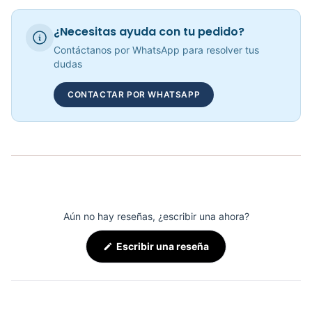
BANDA CAMINADORA MARSELLA - 72028
¿Necesitas ayuda con tu pedido?
COP 2,744,170.00
Contáctanos por WhatsApp para resolver tus
dudas
CONTACTAR POR WHATSAPP
Banda Trotadora Paris JS-12520 - Sport Fitness 72012
COP 8,040,568.00
Aún no hay reseñas, ¿escribir una ahora?
(Se
Escribir una reseña
abre
en
una
nueva
ventana)