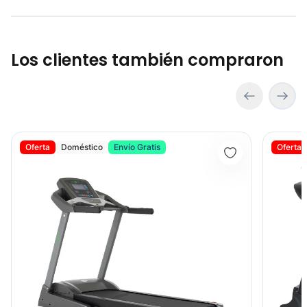
Los clientes también compraron
Banda Trotadora METS - Sport Fitness 72010
Banda Tro
Oferta
Doméstico
Envío Gratis
Oferta