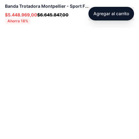
Banda Trotadora Montpellier - Sport Fitness 72030
Agregar al carrito
$5.448.969,00
$6.645.847,00
Ahorra
18
%
Footer
Sobre Tienda Fitness
Sociales
Contacto
Instagram
Servicio técnico
Facebook
Blog
youtube
Tiktok
Whatsapp
Políticas
Contacto
Derecho de retracto
servicioalcliente@tienda-s