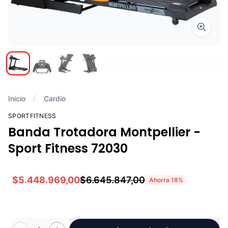
Zoom i
Inicio
Cardio
SPORTFITNESS
Banda Trotadora Montpellier -
Sport Fitness 72030
$5.448.969,00
$6.645.847,00
Ahorra
18
%