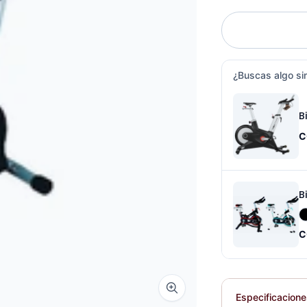
¿Buscas algo sim
C
C
Zoom image
Especificacion