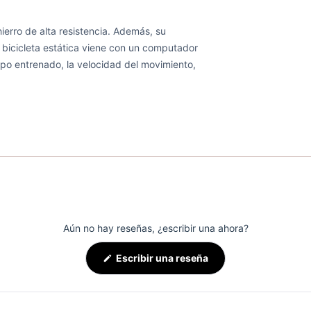
ierro de alta resistencia. Además, su
a bicicleta estática viene con un computador
mpo entrenado, la velocidad del movimiento,
Aún no hay reseñas, ¿escribir una ahora?
(Se
Escribir una reseña
abre
en
una
nueva
ventana)