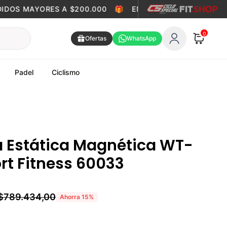
DOS MAYORES A $200.000
🎁
ENVÍO GRATIS EN PEDIDOS 
0
Ofertas
WhatsApp
Padel
Ciclismo
ta Estática Magnética WT-
ort Fitness 60033
$789.434,00
Ahorra
15
%