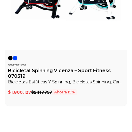
SPORTFITNESS
BicicletaI Spinning Vicenza – Sport Fitness
070319
Bicicletas Estáticas Y Spinning, Bicicletas Spinning, Cardio
$1.800.127
$2.117.797
Ahorra
15
%