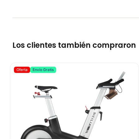
Los clientes también compraron
Bicicleta Spinning Sicilia Sport Fitness 070404
Oferta
Envío Gratis