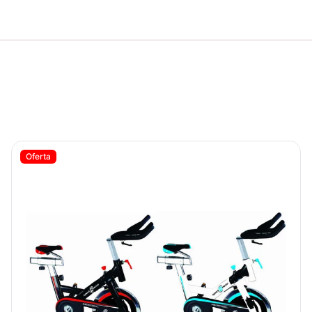
BicicletaI Spinning Vicenza – Sport Fitness 070319
Oferta