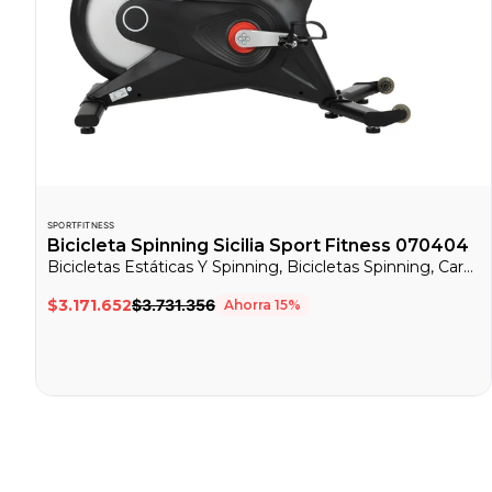
SPORTFITNESS
Bicicleta Spinning Sicilia Sport Fitness 070404
Bicicletas Estáticas Y Spinning, Bicicletas Spinning, Cardio
$3.171.652
$3.731.356
Ahorra
15
%