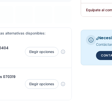
Plegable
Equípate al com
Requiere elec
as alternativas disponibles:
¿Necesi
Contáctan
70404
Elegir opciones
CONTA
ss 070319
Elegir opciones