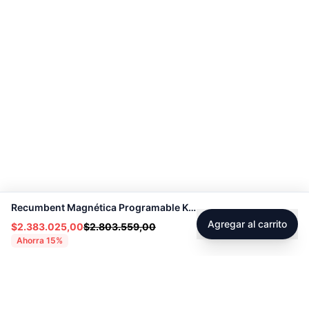
Recumbent Magnética Programable K8718R - Sport Fitness 70331
Agregar al carrito
$2.383.025,00
$2.803.559,00
Ahorra
15
%
Footer
Sobre Tienda Fitness
Sociales