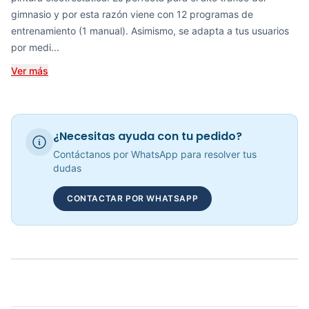
gimnasio y por esta razón viene con 12 programas de
Recumbent Magnética Manual 8.4G - Sport Fitness 60054
entrenamiento (1 manual). Asimismo, se adapta a tus usuarios
COP 942,923.00
por medi...
Ver más
RECUMBENT MAGNÉTICA KRANK CYCLE - 70306
COP 1,585,826.00
¿Necesitas ayuda con tu pedido?
Contáctanos por WhatsApp para resolver tus
dudas
Bicicleta Recumbent Magnetica R15 - 301102
CONTACTAR POR WHATSAPP
COP 3,090,000.00