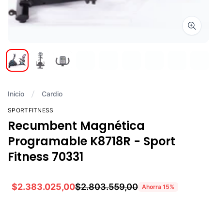
Zoom i
Inicio
Cardio
SPORTFITNESS
Recumbent Magnética
Programable K8718R - Sport
Fitness 70331
$2.383.025,00
$2.803.559,00
Ahorra
15
%