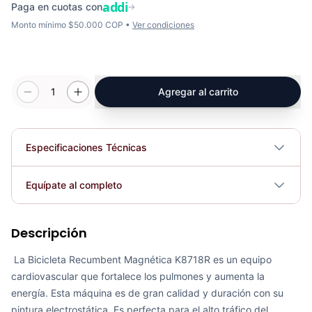
addi
Paga en cuotas con
→
Monto mínimo $50.000 COP •
Ver condiciones
1
Agregar al carrito
Especificaciones Técnicas
Plegable
No
Equípate al completo
Requiere electricidad
No
Descripción
Recumbent Magnética Manual K8718R - Sport Fitness 70330
COP 1,971,568.00
La Bicicleta Recumbent Magnética K8718R es un equipo
cardiovascular que fortalece los pulmones y aumenta la
energía. Esta máquina es de gran calidad y duración con su
pintura electrostática. Es perfecta para el alto tráfico del