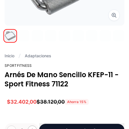
Zoom i
Inicio
Adaptaciones
SPORTFITNESS
Arnés De Mano Sencillo KFEP-11 -
Sport Fitness 71122
$32.402,00
$38.120,00
Ahorra
15
%