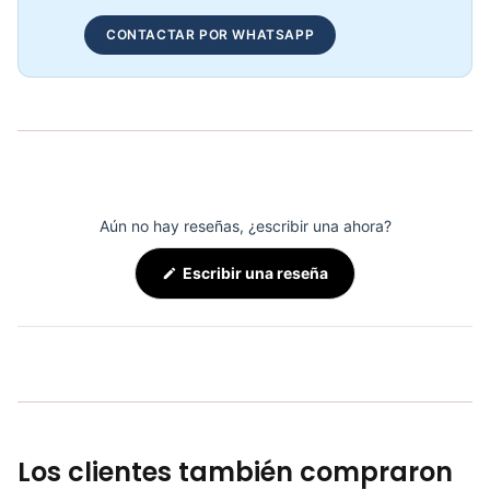
Adaptación Barbell Espalda T KFEP-129 - Sport Fitness 71126
CONTACTAR POR WHATSAPP
COP 127,723.00
Adaptación Polea Recto Corta KFEP-101 - Sport Fitness 71119
COP 57,432.00
Aún no hay reseñas, ¿escribir una ahora?
(Se
Escribir una reseña
abre
en
una
nueva
ventana)
Los clientes también compraron