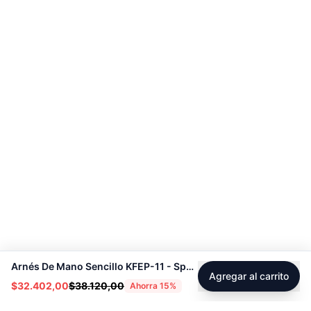
Arnés De Mano Sencillo KFEP-11 - Sport Fitness 71122
Agregar al carrito
$32.402,00
$38.120,00
Ahorra
15
%
Footer