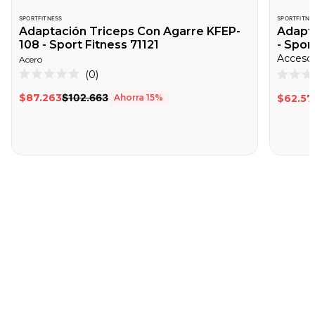
SPORTFITNESS
SPORTFITNE
Adaptación Triceps Con Agarre KFEP-
Adapt
108 - Sport Fitness 71121
- Spor
Acero
Haz
0
Calificado
Califica
clic
0
0
$87.263
$102.663
Ahorra
15
%
$62.57
de
de
para
5
5
desplazarte
estrellas
estrella
a
las
reseñas