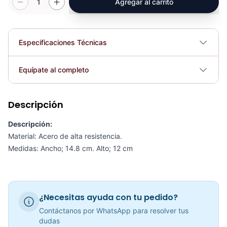
1
Agregar al carrito
Especificaciones Técnicas
Dimensiones
Ancho; 14.8 cm. Alto; 12 cm
Equípate al completo
Plegable
No
Descripción
Adaptación Triceps Con Agarre KFEP-108 - Sport Fitness 71121
COP 87,263.00
Descripción:
Requiere electricidad
No
Material: Acero de alta resistencia.
Medidas: Ancho; 14.8 cm. Alto; 12 cm
Adaptación Triceps Con Tope KFEP-107 - Sport Fitness 71120
COP 62,576.00
¿Necesitas ayuda con tu pedido?
Contáctanos por WhatsApp para resolver tus
dudas