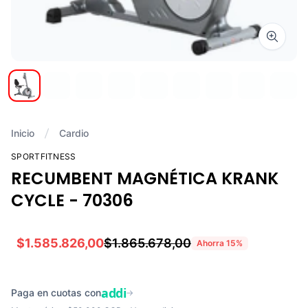
Zoom i
Inicio
Cardio
SPORTFITNESS
RECUMBENT MAGNÉTICA KRANK
CYCLE - 70306
$1.585.826,00
$1.865.678,00
Ahorra
15
%
addi
Paga en cuotas con
→