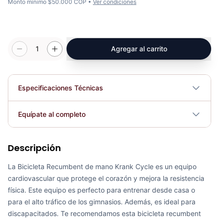
Monto mínimo $50.000 COP •
Ver condiciones
1
Agregar al carrito
Especificaciones Técnicas
Plegable
No
Equípate al completo
Requiere electricidad
No
Descripción
Recumbent Magnética Manual 8.4G - Sport Fitness 60054
COP 942,923.00
La Bicicleta Recumbent de mano Krank Cycle es un equipo
cardiovascular que protege el corazón y mejora la resistencia
física. Este equipo es perfecto para entrenar desde casa o
para el alto tráfico de los gimnasios. Además, es ideal para
discapacitados. Te recomendamos esta bicicleta recumbent
Recumbent Magnética Programable K8718R - Sport Fitness 70331