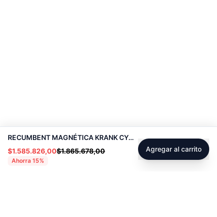
RECUMBENT MAGNÉTICA KRANK CYCLE - 70306
Agregar al carrito
$1.585.826,00
$1.865.678,00
Ahorra
15
%
Footer
Sobre Tienda Fitness
Sociales