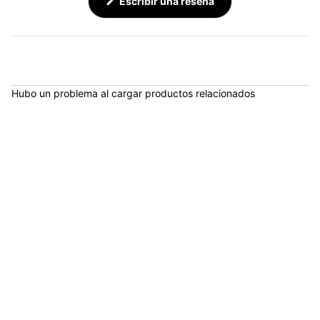
(Se
Escribir una reseña
abre
en
una
nueva
ventana)
Hubo un problema al cargar productos relacionados