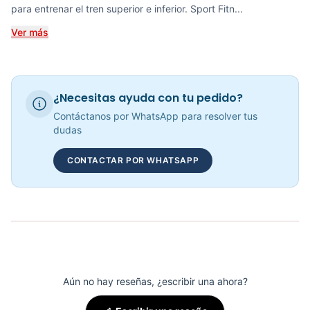
para entrenar el tren superior e inferior. Sport Fitn...
COP 2,383,025.00
Ver más
Recumbent Magnética Manual K8718R - Sport Fitness 70330
¿Necesitas ayuda con tu pedido?
COP 1,971,568.00
Contáctanos por WhatsApp para resolver tus
dudas
CONTACTAR POR WHATSAPP
Bicicleta Recumbent Magnetica R15 - 301102
COP 3,090,000.00
Aún no hay reseñas, ¿escribir una ahora?