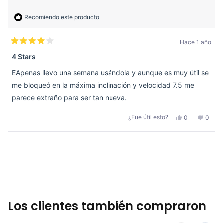
útil.
Recomiendo este producto
Hace 1 año
Calificado
4
4 Stars
de
5
EApenas llevo una semana usándola y aunque es muy útil se
estrellas
me bloqueó en la máxima inclinación y velocidad 7.5 me
parece extraño para ser tan nueva.
Sí,
No,
¿Fue útil esto?
0
0
esta
personas
esta
perso
reseña
votaron
reseñ
votar
de
sí
de
no
Natalia
Natali
Cargando...
G.
G.
fue
no
útil.
fue
útil.
Los clientes también compraron