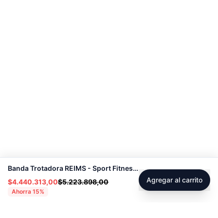
Banda Trotadora REIMS - Sport Fitness 72029
Agregar al carrito
$4.440.313,00
$5.223.898,00
Ahorra
15
%
Footer