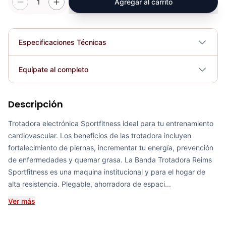
1
Agregar al carrito
Especificaciones Técnicas
Profundidad: 195 cm Alto; 150.5 cm.
Equípate al completo
Dimensiones
Ancho; 87 cm.
Descripción
Peso máx. usuario
Banda Trotadora METS - Sport Fitness 72010
130kg
COP 4,200,296.00
Trotadora electrónica Sportfitness ideal para tu entrenamiento
cardiovascular. Los beneficios de las trotadora incluyen
Potencia motor
2.5 Real HP (DC).
fortalecimiento de piernas, incrementar tu energía, prevención
de enfermedades y quemar grasa. La Banda Trotadora Reims
Conectividad
110 Voltios.
Sportfitness es una maquina institucional y para el hogar de
Banda Trotadora Montpellier - Sport Fitness 72030
alta resistencia. Plegable, ahorradora de espaci...
COP 5,448,969.00
Plegable
Sí
Ver más