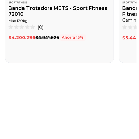
SPORTFITNESS
SPORTFITNE
Banda Trotadora METS - Sport Fitness
Banda 
72010
Fitnes
Caminad
Max
120
kg
Haz
0
Calificado
Califica
clic
0
0
$4.200.296
$4.941.525
Ahorra
15
%
$5.448
de
de
para
5
5
desplazarte
estrellas
estrella
a
las
reseñas