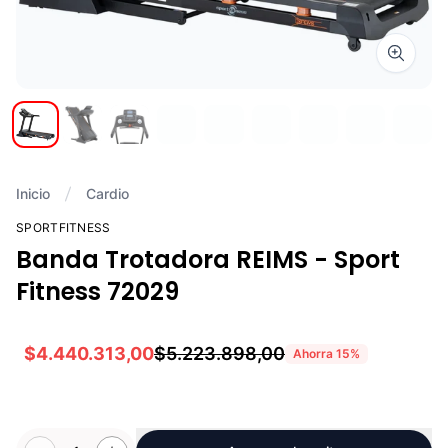
Zoom i
Inicio
Cardio
SPORTFITNESS
Banda Trotadora REIMS - Sport
Fitness 72029
$4.440.313,00
$5.223.898,00
Ahorra
15
%