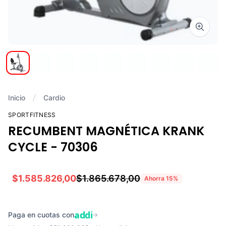
Zoom i
Inicio
Cardio
SPORTFITNESS
RECUMBENT MAGNÉTICA KRANK
CYCLE - 70306
$1.585.826,00
$1.865.678,00
Ahorra
15
%
addi
Paga en cuotas con
→