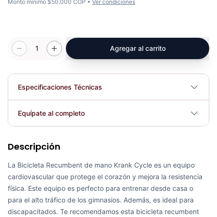
Monto mínimo $50.000 COP •
Ver condiciones
1
Agregar al carrito
Especificaciones Técnicas
Plegable
No
Equípate al completo
Requiere electricidad
No
Descripción
Recumbent Magnética Manual 8.4G - Sport Fitness 60054
COP 942,923.00
La Bicicleta Recumbent de mano Krank Cycle es un equipo
cardiovascular que protege el corazón y mejora la resistencia
física. Este equipo es perfecto para entrenar desde casa o
para el alto tráfico de los gimnasios. Además, es ideal para
discapacitados. Te recomendamos esta bicicleta recumbent
Recumbent Magnética Programable K8718R - Sport Fitness 70331