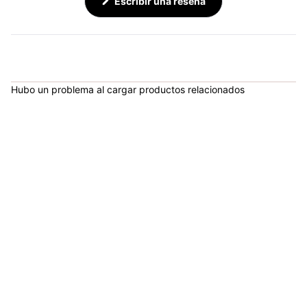
(Se
Escribir una reseña
abre
en
una
nueva
ventana)
Hubo un problema al cargar productos relacionados