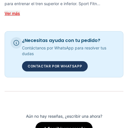
para entrenar el tren superior e inferior. Sport Fitn...
COP 2,383,025.00
Ver más
Recumbent Magnética Manual K8718R - Sport Fitness 70330
¿Necesitas ayuda con tu pedido?
COP 1,971,568.00
Contáctanos por WhatsApp para resolver tus
dudas
CONTACTAR POR WHATSAPP
Bicicleta Recumbent Magnetica R15 - 301102
COP 3,090,000.00
Aún no hay reseñas, ¿escribir una ahora?