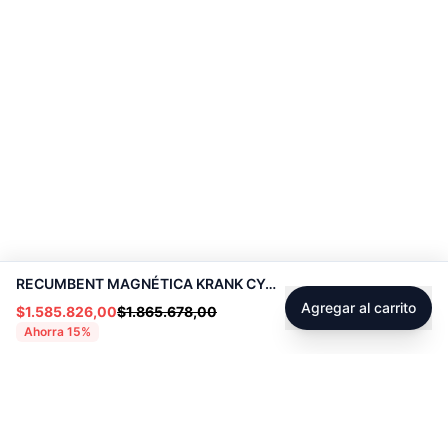
RECUMBENT MAGNÉTICA KRANK CYCLE - 70306
Agregar al carrito
$1.585.826,00
$1.865.678,00
Ahorra
15
%
Footer
Sobre Tienda Fitness
Sociales