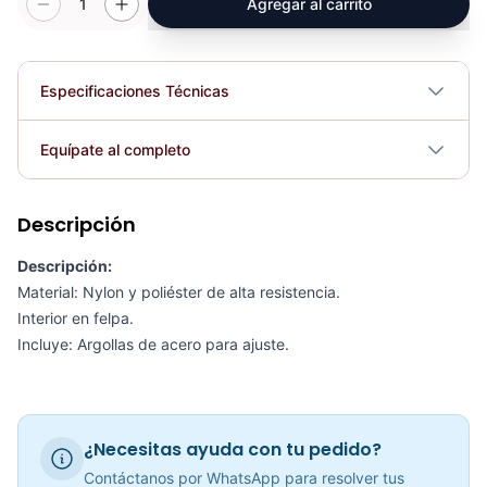
1
Agregar al carrito
Especificaciones Técnicas
Plegable
No
Equípate al completo
Requiere electricidad
No
Descripción
Soporte Flexiones De Brazo PU1205B - Sport Fitness 71343
COP 24,859.00
Descripción:
Material: Nylon y poliéster de alta resistencia.
Interior en felpa.
Incluye: Argollas de acero para ajuste.
Arnes Tobillo Nylon Casero AS1001 - Sport Fitness 71181
COP 13,115.00
¿Necesitas ayuda con tu pedido?
Contáctanos por WhatsApp para resolver tus