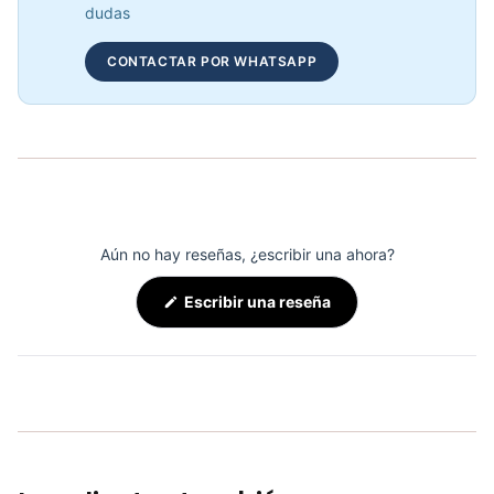
dudas
Adaptación Lazo Triceps 45 KFEP-133 - 71127
COP 38,573.00
CONTACTAR POR WHATSAPP
Arnés Trabajo Abdomen Aéreo AS5002 - Sport Fitness 71183
COP 70,119.00
Aún no hay reseñas, ¿escribir una ahora?
(Se
Escribir una reseña
abre
en
una
nueva
ventana)