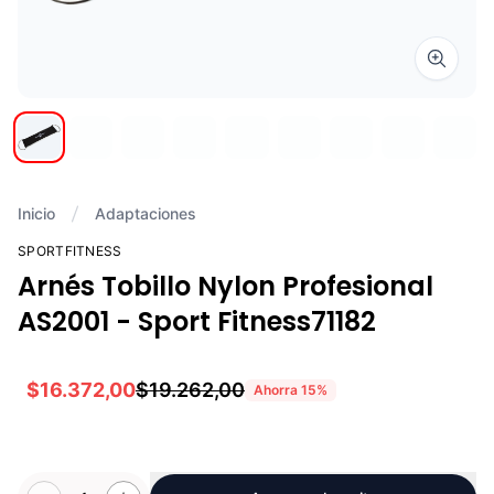
Zoom i
Inicio
Adaptaciones
SPORTFITNESS
Arnés Tobillo Nylon Profesional
AS2001 - Sport Fitness71182
$16.372,00
$19.262,00
Ahorra
15
%