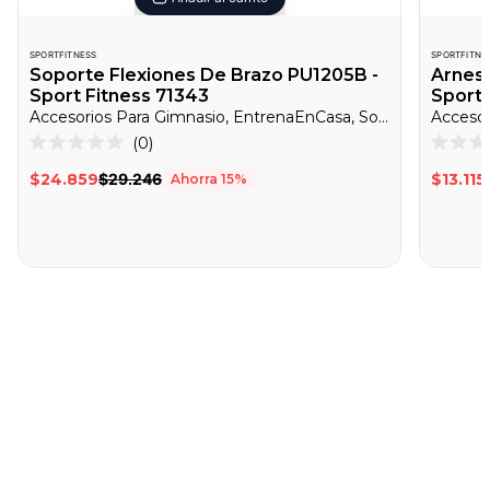
SPORTFITNESS
SPORTFITNE
Soporte Flexiones De Brazo PU1205B -
Arnes 
Sport Fitness 71343
Sport 
Accesorios Para Gimnasio, EntrenaEnCasa, Soportes Para Flexiones
Accesor
Haz
0
Calificado
Califica
clic
0
0
$24.859
$29.246
$13.115
Ahorra
15
%
de
de
para
5
5
desplazarte
estrellas
estrella
a
las
reseñas