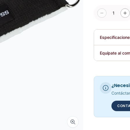
1
Especificacion
Plegable
Equípate al com
Requiere elec
¿Necesi
Contáctan
CONTA
Zoom image