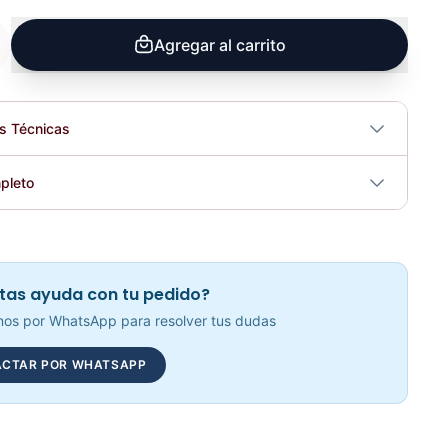
Agregar al carrito
es Técnicas
No
pleto
tricidad
No
Soporte Flexiones De Brazo PU1205B - Sport Fitness 71343
Elegir opciones
COP 24,859.00
tas ayuda con tu pedido?
os por WhatsApp para resolver tus dudas
CTAR POR WHATSAPP
Arnes Tobillo Nylon Casero AS1001 - Sport Fitness 71181
Elegir opciones
COP 13,115.00