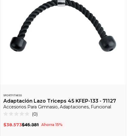
SPORTFITNESS
Adaptación Lazo Triceps 45 KFEP-133 - 71127
Accesorios Para Gimnasio, Adaptaciones, Funcional
Haz
0
Calificado
clic
0
$38.573
$45.381
Ahorra
15
%
de
para
5
desplazarte
estrellas