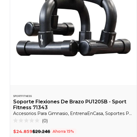
SPORTFITNESS
Soporte Flexiones De Brazo PU1205B - Sport
Fitness 71343
Accesorios Para Gimnasio, EntrenaEnCasa, Soportes Para Flexiones
Haz
0
Calificado
clic
0
$24.859
$29.246
Ahorra
15
%
de
para