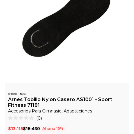
SPORTFITNESS
Arnes Tobillo Nylon Casero AS1001 - Sport
Fitness 71181
Accesorios Para Gimnasio, Adaptaciones
Haz
0
Calificado
clic
0
$13.115
$15.430
Ahorra
15
%
de
para