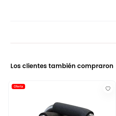
Los clientes también compraron
Soporte Flexiones De Brazo PU1205B - Sport Fitness 71343
Oferta