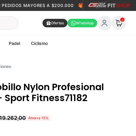
EDIDOS MAYORES A $200.000
🎁
ENVÍO GRATIS EN PEDI
0
Ofertas
WhatsApp
Padel
Ciclismo
iones
billo Nylon Profesional
 Sport Fitness71182
19.262,00
Ahorra
15
%