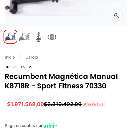
Zoom i
Inicio
Cardio
SPORTFITNESS
Recumbent Magnética Manual
K8718R - Sport Fitness 70330
$1.971.568,00
$2.319.492,00
Ahorra
15
%
addi
Paga en cuotas con
→