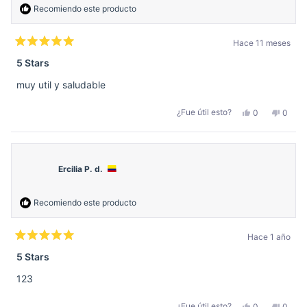
Recomiendo este producto
Hace 11 meses
Calificado
5
5 Stars
de
5
muy util y saludable
estrellas
Sí,
No,
¿Fue útil esto?
0
0
esta
personas
esta
perso
reseña
votaron
reseñ
votar
de
sí
de
no
Saulo
Saulo
V.
V.
v.
v.
Ercilia P. d.
fue
no
útil.
fue
útil.
Recomiendo este producto
Hace 1 año
Calificado
5
5 Stars
de
5
123
estrellas
Sí,
No,
¿Fue útil esto?
0
0