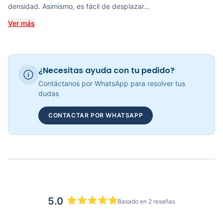
densidad. Asimismo, es fácil de desplazar...
COP 942,923.00
Ver más
RECUMBENT MAGNÉTICA KRANK CYCLE - 70306
¿Necesitas ayuda con tu pedido?
COP 1,585,826.00
Contáctanos por WhatsApp para resolver tus
dudas
CONTACTAR POR WHATSAPP
Bicicleta Recumbent Magnetica R15 - 301102
COP 3,090,000.00
5.0
Basado en 2 reseñas
Calificado
5.0