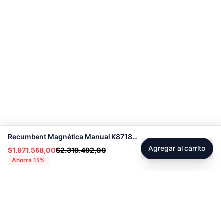
Recumbent Magnética Manual K8718R - Sport Fitness 70330
Agregar al carrito
$1.971.568,00
$2.319.492,00
Ahorra
15
%
Footer
Sobre Tienda Fitness
Sociales