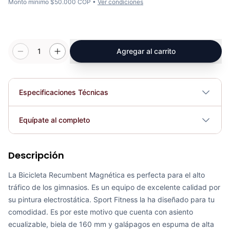
Monto mínimo $50.000 COP •
Ver condiciones
1
Agregar al carrito
Especificaciones Técnicas
Plegable
No
Equípate al completo
Requiere electricidad
No
Descripción
Recumbent Magnética Programable K8718R - Sport Fitness 70331
COP 2,383,025.00
La Bicicleta Recumbent Magnética es perfecta para el alto
tráfico de los gimnasios. Es un equipo de excelente calidad por
su pintura electrostática. Sport Fitness la ha diseñado para tu
comodidad. Es por este motivo que cuenta con asiento
ecualizable, biela de 160 mm y galápagos en espuma de alta
Recumbent Magnética Manual 8.4G - Sport Fitness 60054