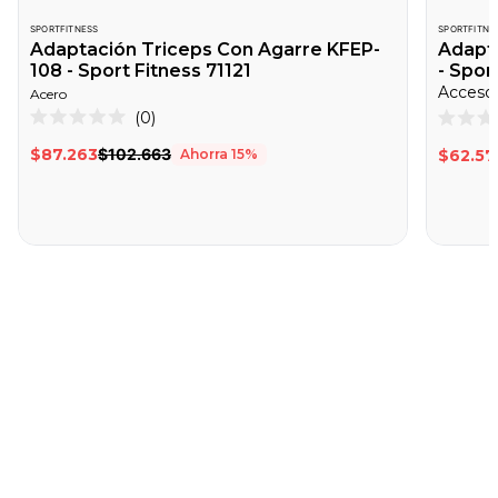
SPORTFITNESS
SPORTFITNE
Adaptación Triceps Con Agarre KFEP-
Adapt
108 - Sport Fitness 71121
- Spor
Acero
Haz
0
Calificado
Califica
clic
0
0
$87.263
$102.663
Ahorra
15
%
$62.57
de
de
para
5
5
desplazarte
estrellas
estrella
a
las
reseñas