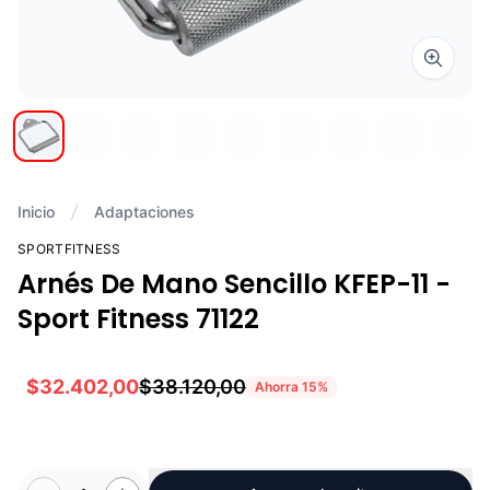
Zoom i
Inicio
Adaptaciones
SPORTFITNESS
Arnés De Mano Sencillo KFEP-11 -
Sport Fitness 71122
$32.402,00
$38.120,00
Ahorra
15
%