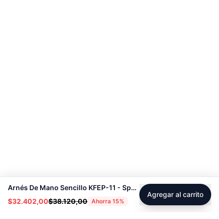
Arnés De Mano Sencillo KFEP-11 - Sport Fitness 71122
Agregar al carrito
$32.402,00
$38.120,00
Ahorra
15
%
Footer