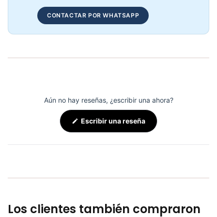
Adaptación Barbell Espalda T KFEP-129 - Sport Fitness 71126
CONTACTAR POR WHATSAPP
COP 127,723.00
Adaptación Polea Recto Corta KFEP-101 - Sport Fitness 71119
COP 57,432.00
Aún no hay reseñas, ¿escribir una ahora?
(Se
Escribir una reseña
abre
en
una
nueva
ventana)
Los clientes también compraron