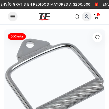
Skip to content
ENVÍO GRATIS EN PEDIDOS MAYORES A $200.000
🎁
ENV
0
Oferta