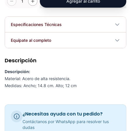
1
Agregar al carrito
Especificaciones Técnicas
Dimensiones
Ancho; 14.8 cm. Alto; 12 cm
Equípate al completo
Plegable
No
Descripción
Adaptación Triceps Con Agarre KFEP-108 - Sport Fitness 71121
COP 87,263.00
Descripción:
Requiere electricidad
No
Material: Acero de alta resistencia.
Medidas: Ancho; 14.8 cm. Alto; 12 cm
Adaptación Triceps Con Tope KFEP-107 - Sport Fitness 71120
COP 62,576.00
¿Necesitas ayuda con tu pedido?
Contáctanos por WhatsApp para resolver tus
dudas