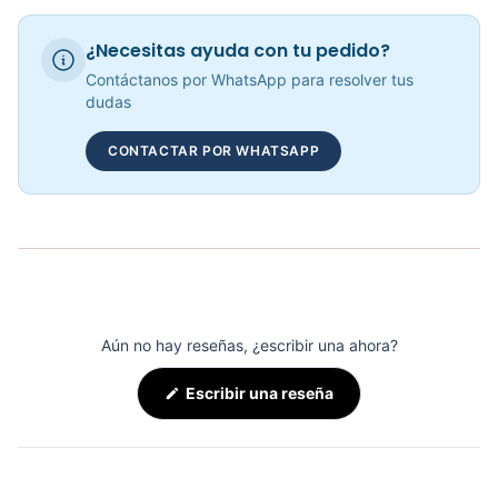
BANDA CAMINADORA MARSELLA - 72028
¿Necesitas ayuda con tu pedido?
COP 2,744,170.00
Contáctanos por WhatsApp para resolver tus
dudas
CONTACTAR POR WHATSAPP
Banda Trotadora Paris JS-12520 - Sport Fitness 72012
COP 8,040,568.00
Aún no hay reseñas, ¿escribir una ahora?
(Se
Escribir una reseña
abre
en
una
nueva
ventana)