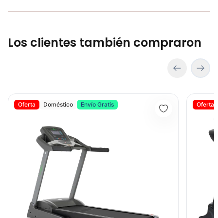
Los clientes también compraron
Banda Trotadora METS - Sport Fitness 72010
Banda Tro
Oferta
Doméstico
Envío Gratis
Oferta