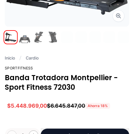
Zoom i
Inicio
Cardio
SPORTFITNESS
Banda Trotadora Montpellier -
Sport Fitness 72030
$5.448.969,00
$6.645.847,00
Ahorra
18
%