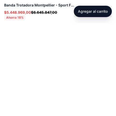
Banda Trotadora Montpellier - Sport Fitness 72030
Agregar al carrito
$5.448.969,00
$6.645.847,00
Ahorra
18
%
Footer
Sobre Tienda Fitness
Sociales
Contacto
Instagram
Servicio técnico
Facebook
Blog
youtube
Tiktok
Whatsapp
Políticas
Contacto
Derecho de retracto
servicioalcliente@tienda-s