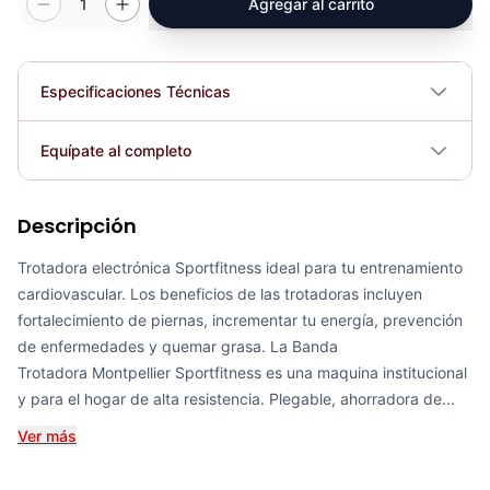
1
Agregar al carrito
Especificaciones Técnicas
Plegable
No
Equípate al completo
Requiere electricidad
No
Descripción
Banda Trotadora METS - Sport Fitness 72010
COP 4,200,296.00
Trotadora electrónica Sportfitness ideal para tu entrenamiento
cardiovascular. Los beneficios de las trotadoras incluyen
fortalecimiento de piernas, incrementar tu energía, prevención
de enfermedades y quemar grasa. La Banda
Trotadora Montpellier Sportfitness es una maquina institucional
Banda Trotadora REIMS - Sport Fitness 72029
y para el hogar de alta resistencia. Plegable, ahorradora de...
COP 4,440,313.00
Ver más