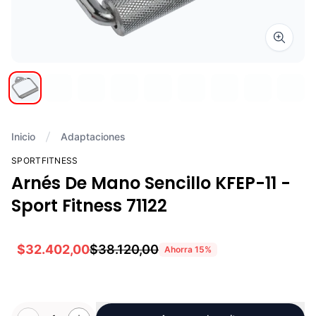
Zoom i
Inicio
Adaptaciones
SPORTFITNESS
Arnés De Mano Sencillo KFEP-11 -
Sport Fitness 71122
$32.402,00
$38.120,00
Ahorra
15
%