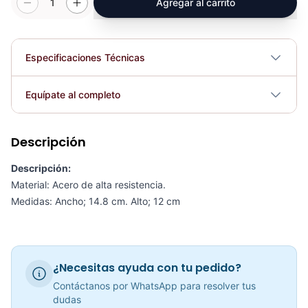
1
Agregar al carrito
Especificaciones Técnicas
Dimensiones
Ancho; 14.8 cm. Alto; 12 cm
Equípate al completo
Plegable
No
Descripción
Adaptación Triceps Con Agarre KFEP-108 - Sport Fitness 71121
COP 87,263.00
Descripción:
Requiere electricidad
No
Material: Acero de alta resistencia.
Medidas: Ancho; 14.8 cm. Alto; 12 cm
Adaptación Triceps Con Tope KFEP-107 - Sport Fitness 71120
COP 62,576.00
¿Necesitas ayuda con tu pedido?
Contáctanos por WhatsApp para resolver tus
dudas