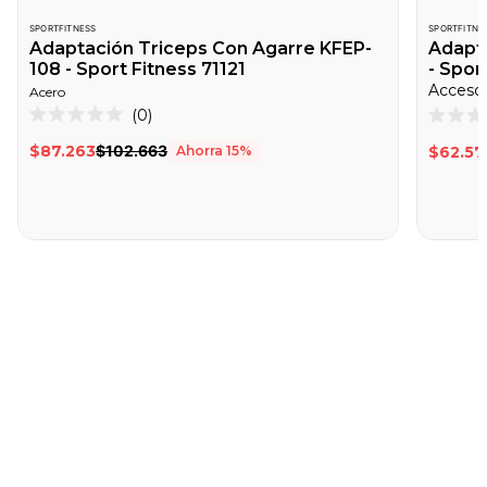
SPORTFITNESS
SPORTFITNE
Adaptación Triceps Con Agarre KFEP-
Adapt
108 - Sport Fitness 71121
- Spor
Acero
Haz
0
Calificado
Califica
clic
0
0
$87.263
$102.663
Ahorra
15
%
$62.57
de
de
para
5
5
desplazarte
estrellas
estrella
a
las
reseñas