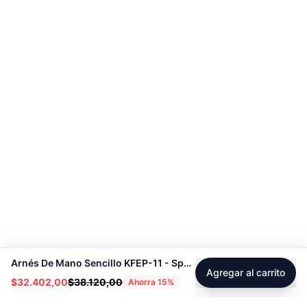
Arnés De Mano Sencillo KFEP-11 - Sport Fitness 71122
Agregar al carrito
$32.402,00
$38.120,00
Ahorra
15
%
Footer