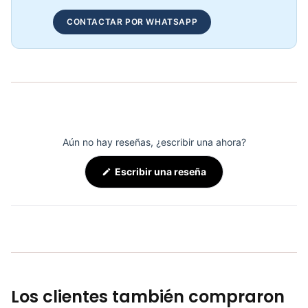
Adaptación Barbell Espalda T KFEP-129 - Sport Fitness 71126
CONTACTAR POR WHATSAPP
COP 127,723.00
Adaptación Polea Recto Corta KFEP-101 - Sport Fitness 71119
COP 57,432.00
Aún no hay reseñas, ¿escribir una ahora?
(Se
Escribir una reseña
abre
en
una
nueva
ventana)
Los clientes también compraron