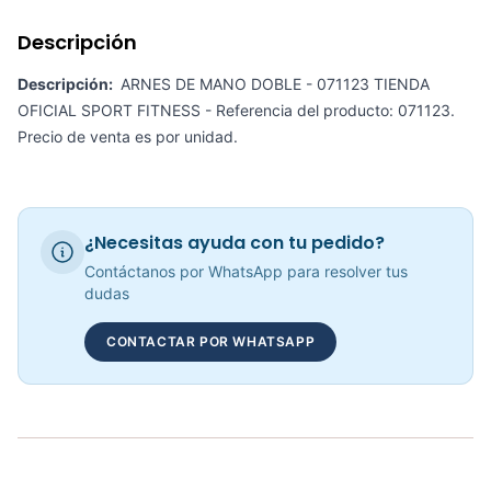
Requiere electricidad
No
Descripción
Arnés De Mano Sencillo KFEP-11 - Sport Fitness 71122
COP 32,402.00
Descripción:
ARNES DE MANO DOBLE - 071123 TIENDA
OFICIAL SPORT FITNESS - Referencia del producto: 071123.
Precio de venta es por unidad.
Adaptación Triceps Con Tope KFEP-107 - Sport Fitness 71120
COP 62,576.00
¿Necesitas ayuda con tu pedido?
Contáctanos por WhatsApp para resolver tus
dudas
Adaptación Corta Semicurva KFEP-120 - Sport Fitness 71124
CONTACTAR POR WHATSAPP
COP 102,692.00
Adaptación Triceps Con Agarre KFEP-108 - Sport Fitness 71121