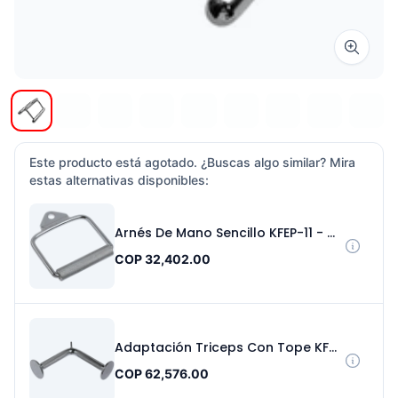
Zoom i
Este producto está agotado. ¿Buscas algo similar? Mira
estas alternativas disponibles:
Arnés De Mano Sencillo KFEP-11 - Sport Fitness 71122
COP 32,402.00
Adaptación Triceps Con Tope KFEP-107 - Sport Fitness 71120
COP 62,576.00