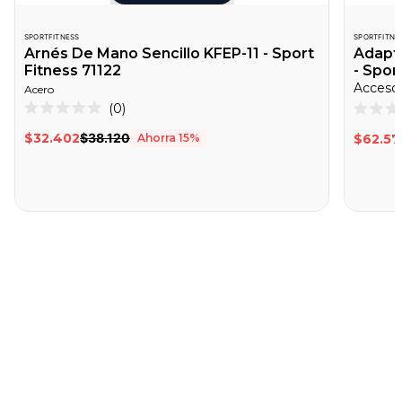
SPORTFITNESS
SPORTFITNE
Arnés De Mano Sencillo KFEP-11 - Sport
Adapt
Fitness 71122
- Spor
Acero
Haz
0
Calificado
Califica
clic
0
0
$32.402
$38.120
Ahorra
15
%
$62.57
de
de
para
5
5
desplazarte
estrellas
estrella
a
las
reseñas