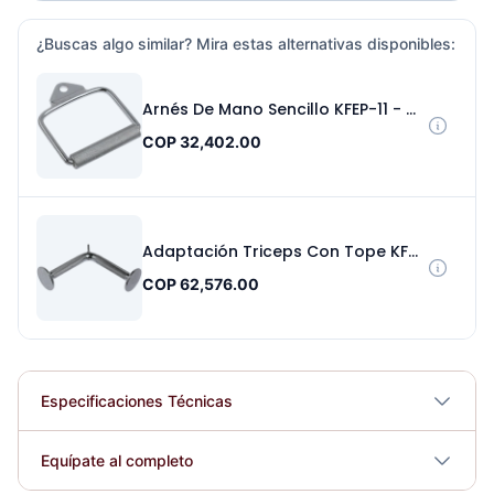
¿Buscas algo similar? Mira estas alternativas disponibles:
Arnés De Mano Sencillo KFEP-11 - Sport Fitness 71122
COP 32,402.00
Adaptación Triceps Con Tope KFEP-107 - Sport Fitness 71120
COP 62,576.00
Especificaciones Técnicas
Plegable
No
Equípate al completo