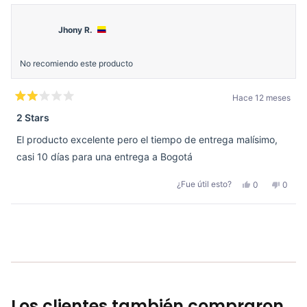
Jhony R.
No recomiendo este producto
Hace 12 meses
Calificado
2
2 Stars
de
5
El producto excelente pero el tiempo de entrega malísimo,
estrellas
casi 10 días para una entrega a Bogotá
Sí,
No,
¿Fue útil esto?
0
0
esta
personas
esta
perso
reseña
votaron
reseñ
votar
de
sí
de
no
Jhony
Jhony
Cargando...
R.
R.
fue
no
útil.
fue
útil.
Los clientes también compraron