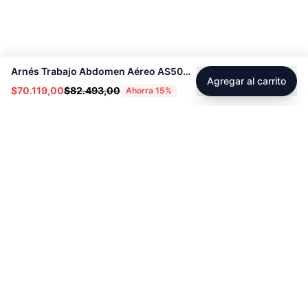
Arnés Trabajo Abdomen Aéreo AS5002 - Sport Fitness 71183
Agregar al carrito
$70.119,00
$82.493,00
Ahorra
15
%
Footer
Sobre Tienda Fitness
Sociales
Contacto
Instagram
Servicio técnico
Facebook
Blog
youtube
Tiktok
Whatsapp