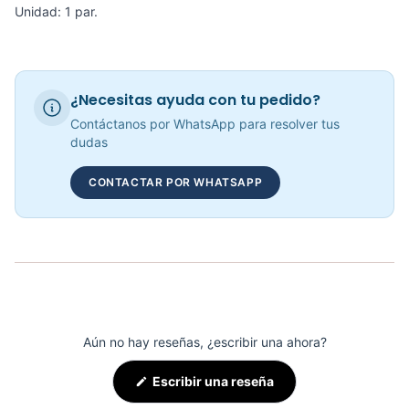
Unidad: 1 par.
COP 13,115.00
¿Necesitas ayuda con tu pedido?
Fondos Y Abdomen Aereo SM-D1047 - Sport Fitness 71255
Contáctanos por WhatsApp para resolver tus
COP 2,383,025.00
dudas
CONTACTAR POR WHATSAPP
Steps Aeróbicos SP3002 - Sport Fitness 70345
COP 308,421.00
Aún no hay reseñas, ¿escribir una ahora?
(Se
Escribir una reseña
abre
en