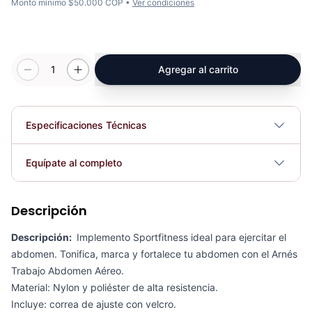
Monto mínimo $50.000 COP •
Ver condiciones
1
Agregar al carrito
Especificaciones Técnicas
Plegable
No
Equípate al completo
Requiere electricidad
No
Descripción
Arnés Tobillo Nylon Profesional AS2001 - Sport Fitness71182
COP 16,372.00
Descripción:
Implemento Sportfitness ideal para ejercitar el
abdomen. Tonifica, marca y fortalece tu abdomen con el Arnés
Trabajo Abdomen Aéreo.
Material: Nylon y poliéster de alta resistencia.
Incluye: correa de ajuste con velcro.
Arnes Tobillo Nylon Casero AS1001 - Sport Fitness 71181