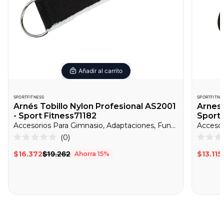
Añadir al carrito
SPORTFITNESS
SPORTFITNE
Arnés Tobillo Nylon Profesional AS2001
Arnes 
- Sport Fitness71182
Sport 
Accesorios Para Gimnasio, Adaptaciones, Funcional
Accesor
Haz
0
Calificado
Califica
clic
0
0
$16.372
$19.262
$13.115
Ahorra
15
%
de
de
para
5
5
desplazarte
estrellas
estrella
a
las
reseñas