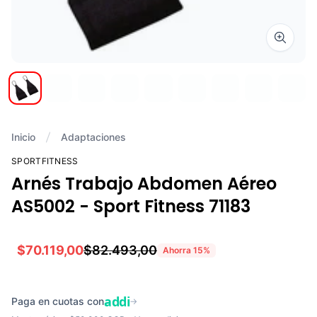
Zoom i
Inicio
Adaptaciones
SPORTFITNESS
Arnés Trabajo Abdomen Aéreo
AS5002 - Sport Fitness 71183
$70.119,00
$82.493,00
Ahorra
15
%
addi
Paga en cuotas con
→