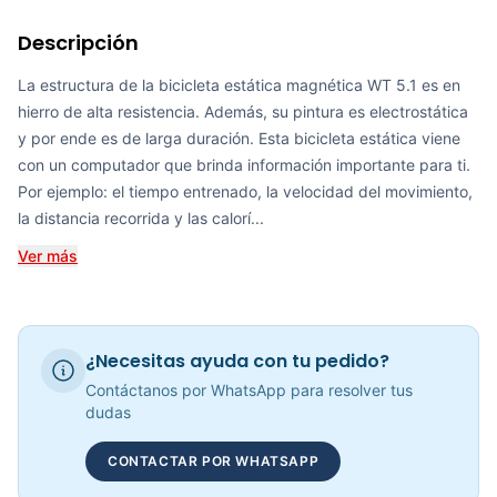
Requiere electricidad
No
Descripción
Bicicleta Spinning Sicilia Sport Fitness 070404
COP 3,171,652.00
La estructura de la bicicleta estática magnética WT 5.1 es en
hierro de alta resistencia. Además, su pintura es electrostática
y por ende es de larga duración. Esta bicicleta estática viene
con un computador que brinda información importante para ti.
BicicletaI Spinning Vicenza – Sport Fitness 070319
Por ejemplo: el tiempo entrenado, la velocidad del movimiento,
la distancia recorrida y las calorí...
COP 1,800,127.00
Ver más
Recumbent Magnética Programable K8718R - Sport Fitness 70331
¿Necesitas ayuda con tu pedido?
COP 2,383,025.00
Contáctanos por WhatsApp para resolver tus
dudas
CONTACTAR POR WHATSAPP
Recumbent Magnética Manual K8718R - Sport Fitness 70330