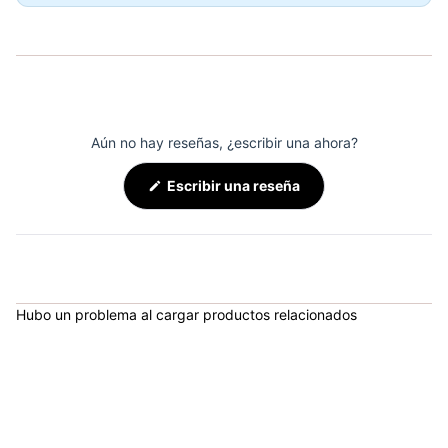
COP 1,971,568.00
Aún no hay reseñas, ¿escribir una ahora?
(Se
Escribir una reseña
abre
en
una
nueva
ventana)
Hubo un problema al cargar productos relacionados