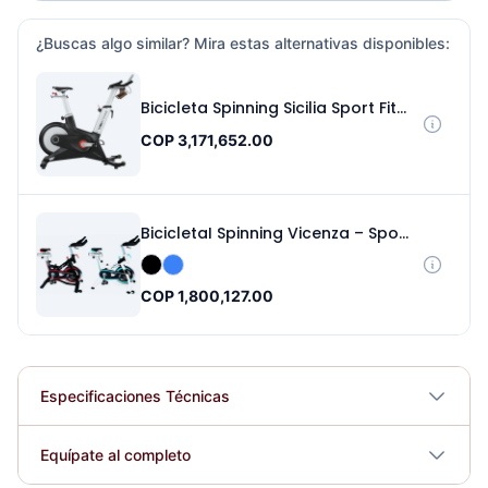
¿Buscas algo similar? Mira estas alternativas disponibles:
Bicicleta Spinning Sicilia Sport Fitness 070404
COP 3,171,652.00
BicicletaI Spinning Vicenza – Sport Fitness 070319
COP 1,800,127.00
Especificaciones Técnicas
Plegable
No
Equípate al completo