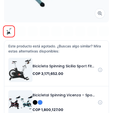
Zoom i
Este producto está agotado. ¿Buscas algo similar? Mira
estas alternativas disponibles:
Bicicleta Spinning Sicilia Sport Fitness 070404
COP 3,171,652.00
BicicletaI Spinning Vicenza – Sport Fitness 070319
COP 1,800,127.00