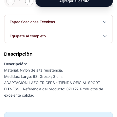
1
Agregar al carrito
Especificaciones Técnicas
Plegable
No
Equípate al completo
Requiere electricidad
No
Descripción
Soporte Flexiones De Brazo PU1205B - Sport Fitness 71343
COP 24,859.00
Descripción:
Material: Nylon de alta resistencia.
Medidas: Largo; 68. Grosor; 3 cm.
ADAPTACION LAZO TRICEPS - TIENDA OFICIAL SPORT
FITNESS - Referencia del producto: 071127. Productos de
Adaptación Triceps Con Agarre KFEP-108 - Sport Fitness 71121
excelente calidad.
COP 87,263.00