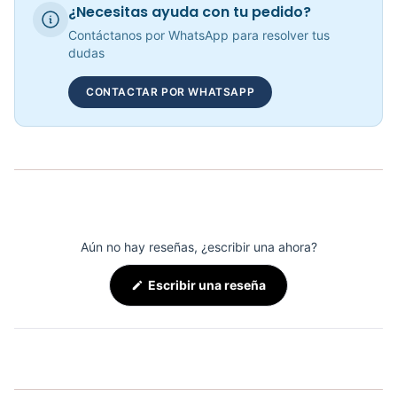
¿Necesitas ayuda con tu pedido?
Mini Gym Ball 30cm Sportfitness - 71514
Contáctanos por WhatsApp para resolver tus
COP 10,629.00
dudas
CONTACTAR POR WHATSAPP
Adaptación Triceps Con Tope KFEP-107 - Sport Fitness 71120
COP 62,576.00
Aún no hay reseñas, ¿escribir una ahora?
(Se
Escribir una reseña
abre
en
una
nueva
ventana)