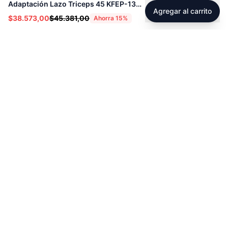
Adaptación Lazo Triceps 45 KFEP-133 - 71127
Agregar al carrito
$38.573,00
$45.381,00
Ahorra
15
%
Footer
Sobre Tienda Fitness
Sociales
Contacto
Instagram
Servicio técnico
Facebook
Blog
youtube
Tiktok
Whatsapp
Políticas
Contacto
Derecho de retracto
servicioalcliente@tienda-s
portfitness.com
Garantias