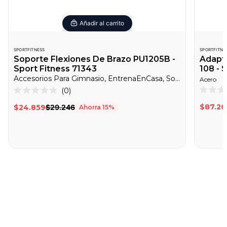
Añadir al carrito
SPORTFITNESS
SPORTFITNE
Soporte Flexiones De Brazo PU1205B -
Adapt
Sport Fitness 71343
108 - 
Accesorios Para Gimnasio, EntrenaEnCasa, Soportes Para Flexiones
Acero
Haz
0
Califica
Calificado
clic
0
0
$87.26
$24.859
$29.246
Ahorra
15
%
de
de
para
5
5
desplazarte
estrella
estrellas
a
las
reseñas