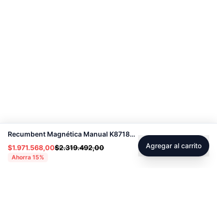
Recumbent Magnética Manual K8718R - Sport Fitness 70330
Agregar al carrito
$1.971.568,00
$2.319.492,00
Ahorra
15
%
Footer
Sobre Tienda Fitness
Sociales