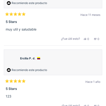
Recomiendo este producto
Hace 11 meses
Calificado
5
5 Stars
de
5
muy util y saludable
estrellas
Sí,
No,
¿Fue útil esto?
0
0
esta
personas
esta
perso
reseña
votaron
reseñ
votar
de
sí
de
no
Saulo
Saulo
V.
V.
v.
v.
Ercilia P. d.
fue
no
útil.
fue
útil.
Recomiendo este producto
Hace 1 año
Calificado
5
5 Stars
de
5
123
estrellas
Sí,
No,
¿Fue útil esto?
0
0