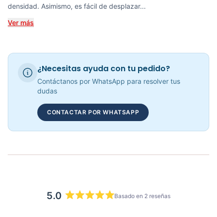
densidad. Asimismo, es fácil de desplazar...
COP 942,923.00
Ver más
RECUMBENT MAGNÉTICA KRANK CYCLE - 70306
¿Necesitas ayuda con tu pedido?
COP 1,585,826.00
Contáctanos por WhatsApp para resolver tus
dudas
CONTACTAR POR WHATSAPP
Bicicleta Recumbent Magnetica R15 - 301102
COP 3,090,000.00
5.0
Basado en 2 reseñas
Calificado
5.0