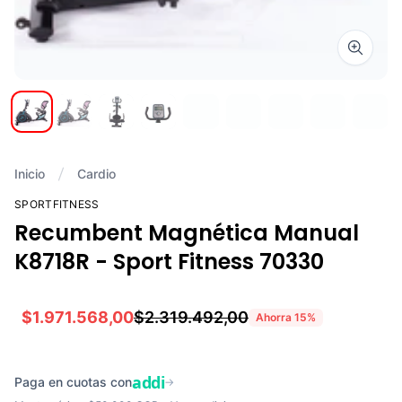
Zoom i
Inicio
Cardio
SPORTFITNESS
Recumbent Magnética Manual
K8718R - Sport Fitness 70330
$1.971.568,00
$2.319.492,00
Ahorra
15
%
addi
Paga en cuotas con
→