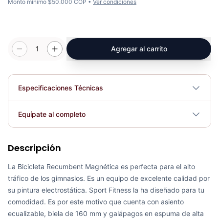
Monto mínimo $50.000 COP •
Ver condiciones
1
Agregar al carrito
Especificaciones Técnicas
Plegable
No
Equípate al completo
Requiere electricidad
No
Descripción
Recumbent Magnética Programable K8718R - Sport Fitness 70331
COP 2,383,025.00
La Bicicleta Recumbent Magnética es perfecta para el alto
tráfico de los gimnasios. Es un equipo de excelente calidad por
su pintura electrostática. Sport Fitness la ha diseñado para tu
comodidad. Es por este motivo que cuenta con asiento
ecualizable, biela de 160 mm y galápagos en espuma de alta
Recumbent Magnética Manual 8.4G - Sport Fitness 60054