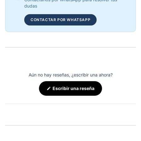
COP 886,920.00
dudas
CONTACTAR POR WHATSAPP
COMBO RACK DE MANCUERNAS PREMIUM REDONDAS + MANCUERNAS
COP 7,690,000.00
Aún no hay reseñas, ¿escribir una ahora?
(Se
Escribir una reseña
abre
en
una
nueva
ventana)