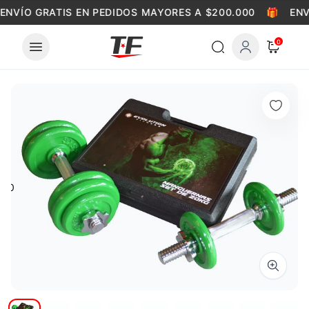
Skip to content
ENVÍO GRATIS EN PEDIDOS MAYORES A $200.000
🎁
ENV
0
0
Zoom i