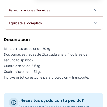
Especificaciones Técnicas
Plegable
No
Equípate al completo
Requiere electricidad
No
Descripción
KIT DE MANCUERNAS 23KG BLACK PLATE - 70106
COP 316,307.00
Mancuernas en color de 20kg
Dos barras estriadas de 2kg cada una y 4 collares de
seguridad spinlock.
Cuatro discos de 2.5kg.
Cuatro discos de 1.5kg.
Kit De Mancuernas HEMMERTONE 40LB - Sport Fitness 70104
Incluye práctico estuche para protección y transporte.
COP 340,309.00
¿Necesitas ayuda con tu pedido?
Mancuerna 90 LB Ajustables
Contáctanos por WhatsApp para resolver tus