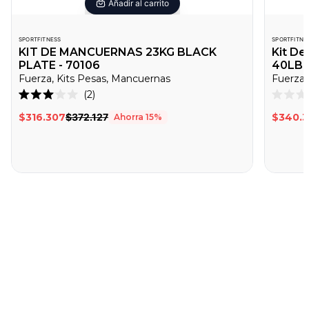
Añadir al carrito
SPORTFITNESS
SPORTFITNE
KIT DE MANCUERNAS 23KG BLACK
Kit D
PLATE - 70106
40LB -
Fuerza, Kits Pesas, Mancuernas
Fuerza,
Haz
2
Calificado
Califica
clic
3.0
0
$316.307
$372.127
$340.
Ahorra
15
%
de
de
para
5
5
desplazarte
estrellas
estrella
a
las
reseñas