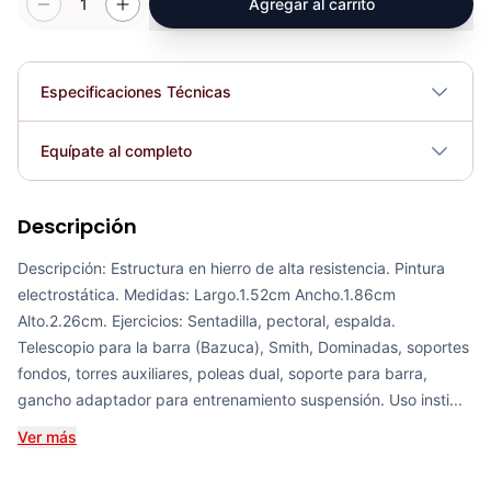
1
Agregar al carrito
Especificaciones Técnicas
Largo.1.52cm Ancho.1.86cm
Equípate al completo
Dimensiones
Alto.2.26cm.
Descripción
Plegable
SISTEMA DE JAULA SCS SMITH - 71604
No
COP 24,601,737.00
Descripción: Estructura en hierro de alta resistencia. Pintura
electrostática. Medidas: Largo.1.52cm Ancho.1.86cm
Requiere electricidad
No
Alto.2.26cm. Ejercicios: Sentadilla, pectoral, espalda.
Telescopio para la barra (Bazuca), Smith, Dominadas, soportes
fondos, torres auxiliares, poleas dual, soporte para barra,
Polea Dual E1017 - Sport Fitness 71359
gancho adaptador para entrenamiento suspensión. Uso insti...
COP 8,383,448.00
Ver más