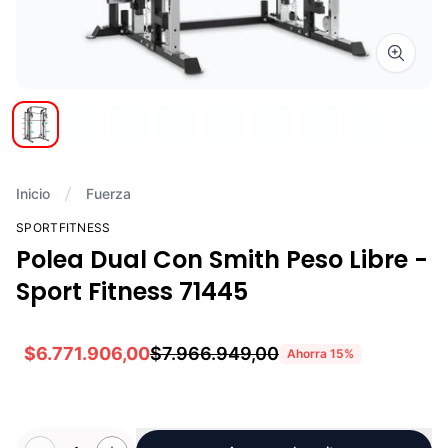
Zoom i
Inicio
Fuerza
SPORTFITNESS
Polea Dual Con Smith Peso Libre -
Sport Fitness 71445
$6.771.906,00
$7.966.949,00
Ahorra
15
%