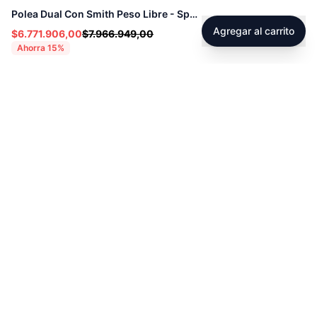
Polea Dual Con Smith Peso Libre - Sport Fitness 71445
Agregar al carrito
$6.771.906,00
$7.966.949,00
Ahorra
15
%
Footer
Sobre Tienda Fitness
Sociales
Contacto
Instagram
Servicio técnico
Facebook
Blog
youtube
Tiktok
Whatsapp
Políticas
Contacto
Derecho de retracto
servicioalcliente@tienda-s