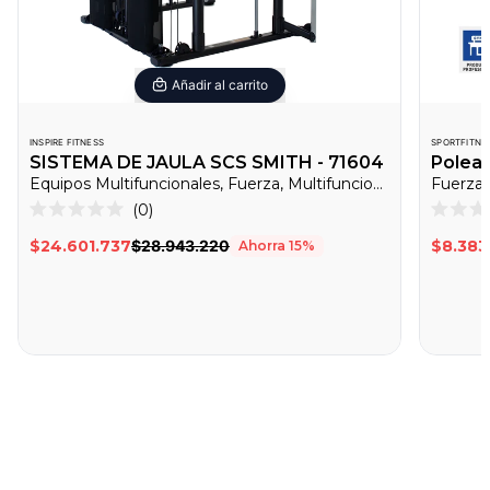
Añadir al carrito
INSPIRE FITNESS
SPORTFITNE
SISTEMA DE JAULA SCS SMITH - 71604
Polea 
Equipos Multifuncionales, Fuerza, Multifuncionales
Fuerza,
Haz
0
Calificado
Califica
clic
0
0
$24.601.737
$28.943.220
$8.383
Ahorra
15
%
de
de
para
5
5
desplazarte
estrellas
estrella
a
las
reseñas