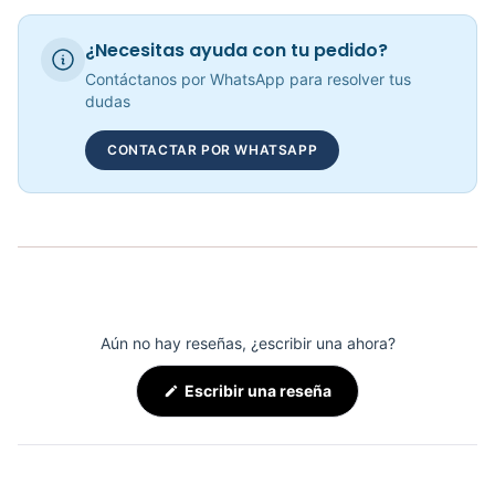
Multifuncional Polea Dual Rostock
¿Necesitas ayuda con tu pedido?
COP 9,240,652.00
Contáctanos por WhatsApp para resolver tus
dudas
CONTACTAR POR WHATSAPP
Polea Alta ISOLATERAL DHZ920 - Sport Fitness 71221
COP 4,886,059.00
Aún no hay reseñas, ¿escribir una ahora?
(Se
Escribir una reseña
abre
en
una
nueva
ventana)