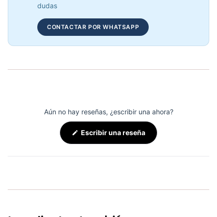
dudas
Mini Gym Ball 30cm Sportfitness - 71514
COP 10,629.00
CONTACTAR POR WHATSAPP
Arnés Trabajo Abdomen Aéreo AS5002 - Sport Fitness 71183
COP 70,119.00
Aún no hay reseñas, ¿escribir una ahora?
(Se
Escribir una reseña
abre
en
una
nueva
ventana)