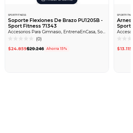
SPORTFITNESS
SPORTFITNE
Soporte Flexiones De Brazo PU1205B -
Arnes 
Sport Fitness 71343
Sport 
Accesorios Para Gimnasio, EntrenaEnCasa, Soportes Para Flexiones
Accesor
Haz
0
Calificado
Califica
clic
0
0
$24.859
$29.246
$13.115
Ahorra
15
%
de
de
para
5
5
desplazarte
estrellas
estrella
a
las
reseñas