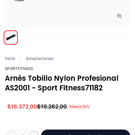
Zoom i
Inicio
Adaptaciones
SPORTFITNESS
Arnés Tobillo Nylon Profesional
AS2001 - Sport Fitness71182
$16.372,00
$19.262,00
Ahorra
15
%