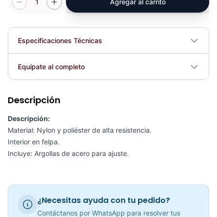
1
Agregar al carrito
Especificaciones Técnicas
Plegable
No
Equípate al completo
Requiere electricidad
No
Descripción
Soporte Flexiones De Brazo PU1205B - Sport Fitness 71343
COP 24,859.00
Descripción:
Material: Nylon y poliéster de alta resistencia.
Interior en felpa.
Incluye: Argollas de acero para ajuste.
Arnes Tobillo Nylon Casero AS1001 - Sport Fitness 71181
COP 13,115.00
¿Necesitas ayuda con tu pedido?
Contáctanos por WhatsApp para resolver tus