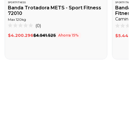
SPORTFITNESS
SPORTFITNE
Banda Trotadora METS - Sport Fitness
Banda 
72010
Fitnes
Caminad
Max
120
kg
Haz
0
Calificado
Califica
clic
0
0
$4.200.296
$4.941.525
Ahorra
15
%
$5.448
de
de
para
5
5
desplazarte
estrellas
estrella
a
las
reseñas