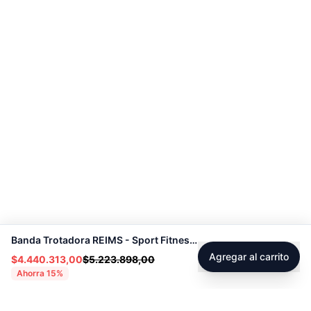
Banda Trotadora REIMS - Sport Fitness 72029
Agregar al carrito
$4.440.313,00
$5.223.898,00
Ahorra
15
%
Footer