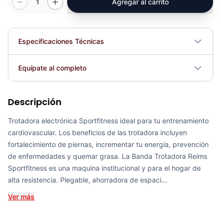
1
Agregar al carrito
Especificaciones Técnicas
Profundidad: 195 cm Alto; 150.5 cm.
Equípate al completo
Dimensiones
Ancho; 87 cm.
Descripción
Peso máx. usuario
Banda Trotadora METS - Sport Fitness 72010
130kg
COP 4,200,296.00
Trotadora electrónica Sportfitness ideal para tu entrenamiento
cardiovascular. Los beneficios de las trotadora incluyen
Potencia motor
2.5 Real HP (DC).
fortalecimiento de piernas, incrementar tu energía, prevención
de enfermedades y quemar grasa. La Banda Trotadora Reims
Conectividad
110 Voltios.
Sportfitness es una maquina institucional y para el hogar de
Banda Trotadora Montpellier - Sport Fitness 72030
alta resistencia. Plegable, ahorradora de espaci...
COP 5,448,969.00
Plegable
Sí
Ver más