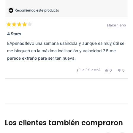
útil.
Recomiendo este producto
Hace 1 año
Calificado
4
4 Stars
de
5
EApenas llevo una semana usándola y aunque es muy útil se
estrellas
me bloqueó en la máxima inclinación y velocidad 7.5 me
parece extraño para ser tan nueva.
Sí,
No,
¿Fue útil esto?
0
0
esta
personas
esta
perso
reseña
votaron
reseñ
votar
de
sí
de
no
Natalia
Natali
Cargando...
G.
G.
fue
no
útil.
fue
útil.
Los clientes también compraron