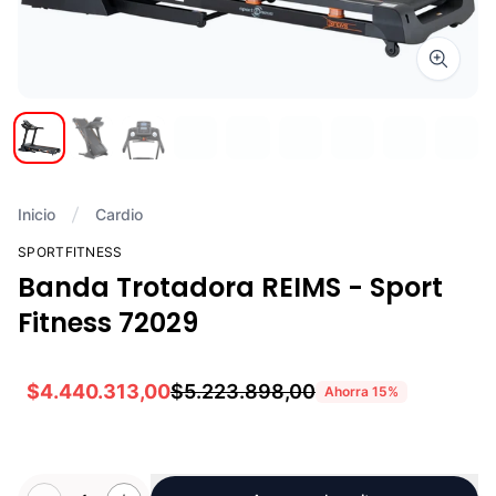
Zoom i
Inicio
Cardio
SPORTFITNESS
Banda Trotadora REIMS - Sport
Fitness 72029
$4.440.313,00
$5.223.898,00
Ahorra
15
%