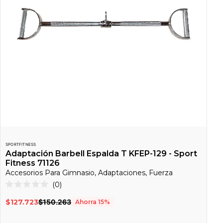
SPORTFITNESS
Adaptación Barbell Espalda T KFEP-129 - Sport
Fitness 71126
Accesorios Para Gimnasio, Adaptaciones, Fuerza
Haz
0
Calificado
clic
0
$127.723
$150.263
Ahorra
15
%
de
para
5
desplazarte
estrellas