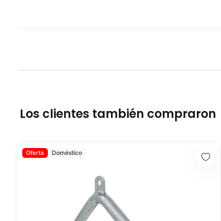
Los clientes también compraron
Adaptación Triceps Con Agarre KFEP-108 - Sport Fitness 71121
Oferta
Doméstico