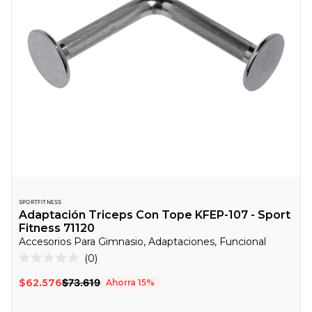
SPORTFITNESS
Adaptación Triceps Con Tope KFEP-107 - Sport
Fitness 71120
Accesorios Para Gimnasio, Adaptaciones, Funcional
Haz
0
Calificado
clic
0
$62.576
$73.619
Ahorra
15
%
de
para
5
desplazarte
estrellas