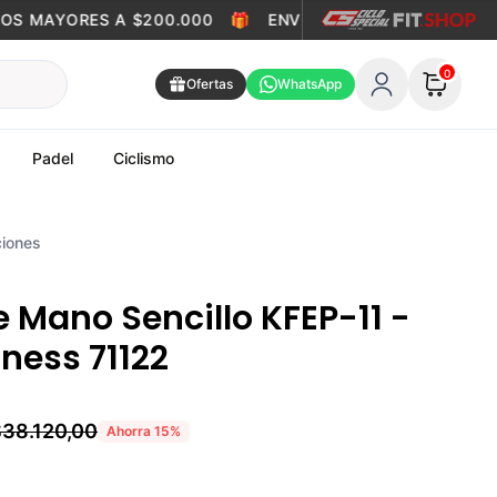
S MAYORES A $200.000
🎁
ENVÍO GRATIS EN PEDIDOS M
0
Ofertas
WhatsApp
Padel
Ciclismo
iones
 Mano Sencillo KFEP-11 -
tness 71122
38.120,00
Ahorra
15
%