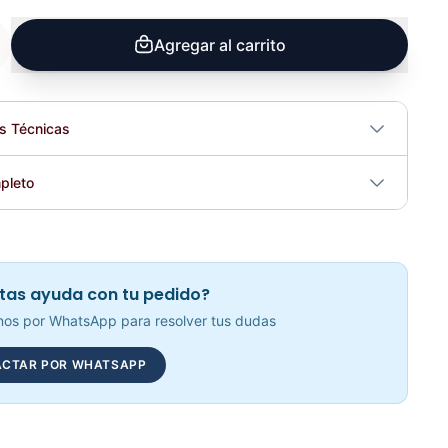
Agregar al carrito
es Técnicas
Ancho; 14.8 cm. Alto; 12 cm
pleto
No
Adaptación Triceps Con Agarre KFEP-108 - Sport Fitness 71121
Elegir opciones
COP 87,263.00
tas ayuda con tu pedido?
tricidad
No
os por WhatsApp para resolver tus dudas
CTAR POR WHATSAPP
Adaptación Triceps Con Tope KFEP-107 - Sport Fitness 71120
Elegir opciones
COP 62,576.00