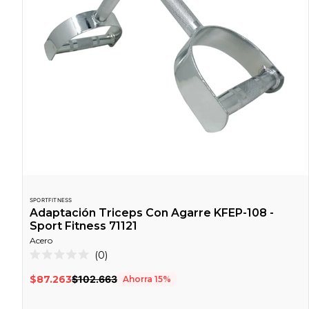
SPORTFITNESS
Adaptación Triceps Con Agarre KFEP-108 -
Sport Fitness 71121
Acero
Haz
0
Calificado
clic
0
$87.263
$102.663
Ahorra
15
%
de
para
5
desplazarte
estrellas