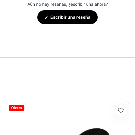
Aún no hay reseñas, ¿escribir una ahora?
(Se
Escribir una reseña
abre
en
una
nueva
ventana)
Arnes Tobillo Nylon Casero AS1001 - Sport Fitness 71181
Oferta