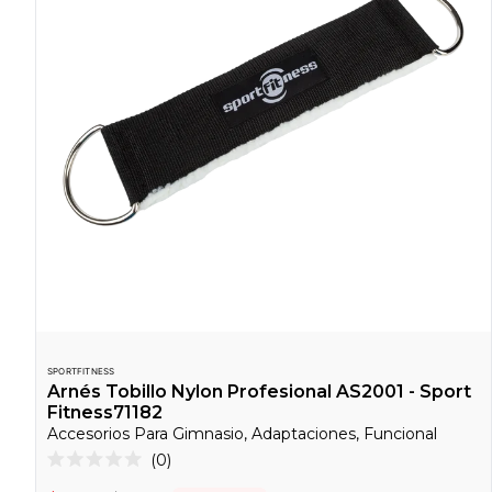
SPORTFITNESS
Arnés Tobillo Nylon Profesional AS2001 - Sport
Fitness71182
Accesorios Para Gimnasio, Adaptaciones, Funcional
Haz
0
Calificado
clic
0