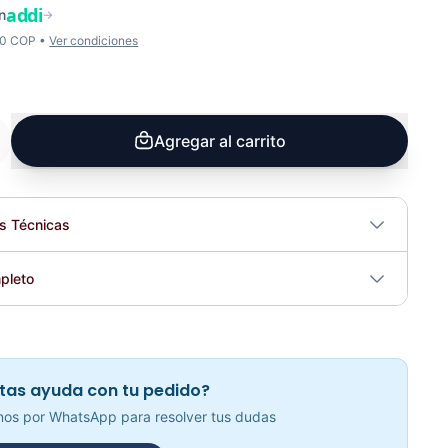
addi
n
→
00 COP •
Ver condiciones
Agregar al carrito
es Técnicas
No
pleto
tricidad
No
Arnés Tobillo Nylon Profesional AS2001 - Sport Fitness71182
Elegir opciones
COP 16,372.00
tas ayuda con tu pedido?
os por WhatsApp para resolver tus dudas