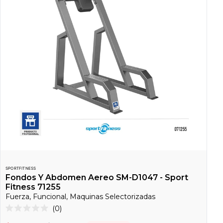
SPORTFITNESS
Fondos Y Abdomen Aereo SM-D1047 - Sport
Fitness 71255
Fuerza, Funcional, Maquinas Selectorizadas
Haz
0
Calificado
clic
0