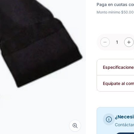
Paga en cuotas co
Monto mínimo $50.0
1
Especificacion
Plegable
Equípate al com
Requiere elec
¿Necesi
Contáctan
Zoom image