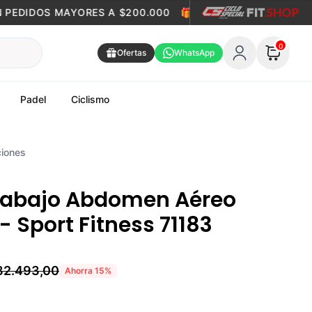
EDIDOS MAYORES A $200.000
🎁
ENVÍO GRATIS EN PEDI
0
Ofertas
WhatsApp
Padel
Ciclismo
iones
rabajo Abdomen Aéreo
 Sport Fitness 71183
82.493,00
Ahorra
15
%