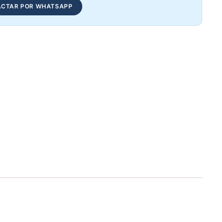
CTAR POR WHATSAPP
Arnes Tobillo Nylon Casero AS1001 - Sport Fitness 71181
Elegir opciones
COP 13,115.00
Fondos Y Abdomen Aereo SM-D1047 - Sport Fitness 71255
Elegir opciones
COP 2,383,025.00
Steps Aeróbicos SP3002 - Sport Fitness 70345
Elegir opciones
COP 308,421.00