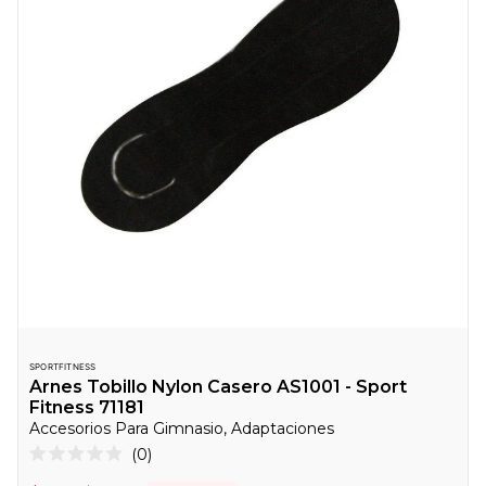
SPORTFITNESS
Arnes Tobillo Nylon Casero AS1001 - Sport
Fitness 71181
Accesorios Para Gimnasio, Adaptaciones
Haz
0
Calificado
clic
0