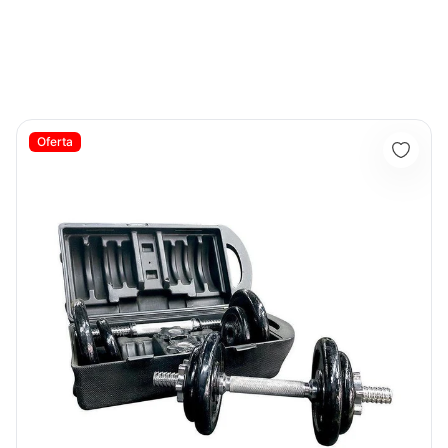
Kit De Mancuernas HEMMERTONE 40LB - Sport Fitness 70104
Oferta