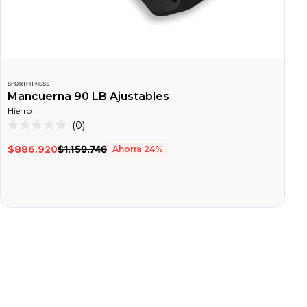
SPORTFITNESS
M
Mancuerna 90 LB Ajustables
Hierro
Haz
0
Calificado
clic
0
$886.920
$1.159.746
Ahorra
24
%
de
para
5
desplazarte
estrellas
a
las
reseñas