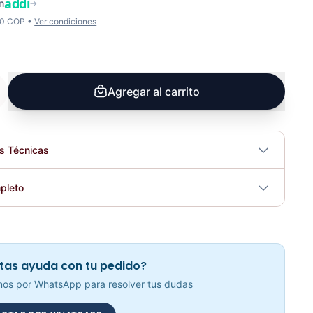
addi
n
→
00 COP •
Ver condiciones
Agregar al carrito
es Técnicas
No
pleto
tricidad
No
KIT DE MANCUERNAS 23KG BLACK PLATE - 70106
Elegir opciones
COP 316,307.00
tas ayuda con tu pedido?
os por WhatsApp para resolver tus dudas