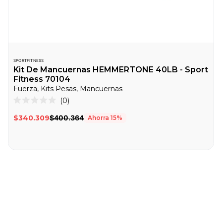
SPORTFITNESS
Kit De Mancuernas HEMMERTONE 40LB - Sport
Fitness 70104
Fuerza, Kits Pesas, Mancuernas
Haz
0
Calificado
clic
0
$340.309
$400.364
Ahorra
15
%
de
para
5
desplazarte
estrellas
a
las
reseñas