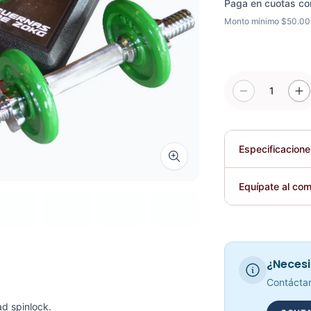
Paga en cuotas co
Monto mínimo $50.0
1
Especificacion
Zoom image
Plegable
Equípate al com
Requiere elec
¿Necesi
Contáctan
ad spinlock.