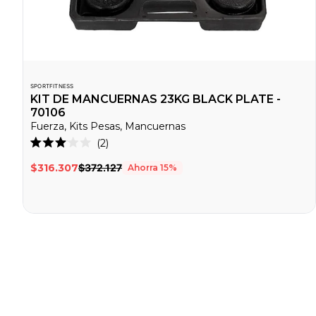
SPORTFITNESS
KIT DE MANCUERNAS 23KG BLACK PLATE -
70106
Fuerza, Kits Pesas, Mancuernas
Haz
2
Calificado
clic
3.0
$316.307
$372.127
Ahorra
15
%
de
para
5
desplazarte
estrellas
a
las
reseñas