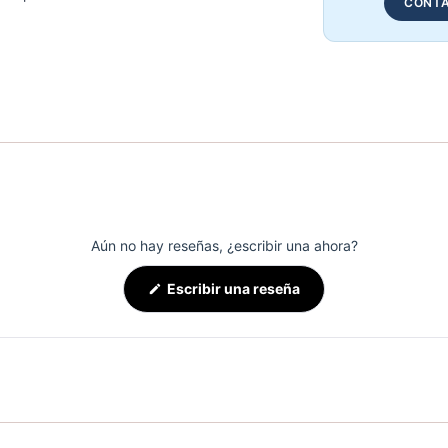
CONTA
Aún no hay reseñas, ¿escribir una ahora?
(Se
Escribir una reseña
abre
en
una
nueva
ventana)