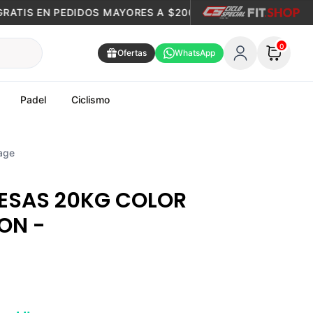
TIS EN PEDIDOS MAYORES A $200.000
🎁
ENVÍO GRATIS
0
Ofertas
WhatsApp
Padel
Ciclismo
age
PESAS 20KG COLOR
ON -
0