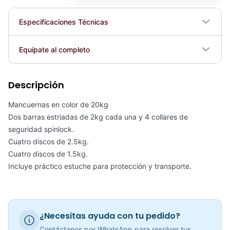
Especificaciones Técnicas
Plegable
No
Equípate al completo
Requiere electricidad
No
Descripción
KIT DE MANCUERNAS 23KG BLACK PLATE - 70106
COP 316,307.00
Mancuernas en color de 20kg
Dos barras estriadas de 2kg cada una y 4 collares de
seguridad spinlock.
Cuatro discos de 2.5kg.
Cuatro discos de 1.5kg.
Kit De Mancuernas HEMMERTONE 40LB - Sport Fitness 70104
Incluye práctico estuche para protección y transporte.
COP 340,309.00
¿Necesitas ayuda con tu pedido?
Mancuerna 90 LB Ajustables
Contáctanos por WhatsApp para resolver tus