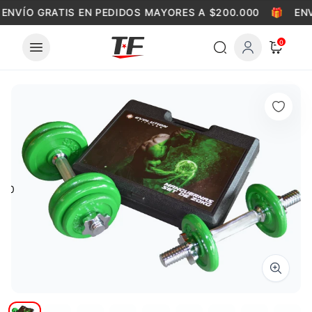
Skip to content
ENVÍO GRATIS EN PEDIDOS MAYORES A $200.000
🎁
ENV
0
0
Zoom i