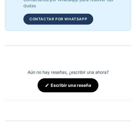
COP 886,920.00
dudas
CONTACTAR POR WHATSAPP
COMBO RACK DE MANCUERNAS PREMIUM REDONDAS + MANCUERNAS
COP 7,690,000.00
Aún no hay reseñas, ¿escribir una ahora?
(Se
Escribir una reseña
abre
en
una
nueva
ventana)