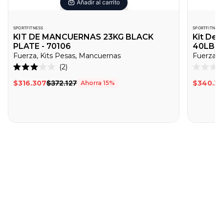
Añadir al carrito
SPORTFITNESS
SPORTFITNE
KIT DE MANCUERNAS 23KG BLACK
Kit D
PLATE - 70106
40LB -
Fuerza, Kits Pesas, Mancuernas
Fuerza,
Haz
2
Calificado
Califica
clic
3.0
0
$316.307
$372.127
$340.
Ahorra
15
%
de
de
para
5
5
desplazarte
estrellas
estrella
a
las
reseñas