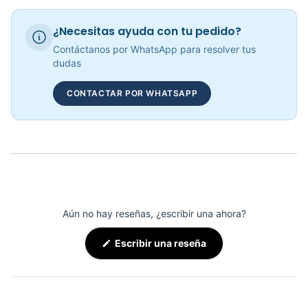
Requiere electricidad
Sí
Banda Trotadora Brest - Sport Fitness 72038
¿Necesitas ayuda con tu pedido?
COP 4,218,297.00
Contáctanos por WhatsApp para resolver tus
dudas
CONTACTAR POR WHATSAPP
BANDA CAMINADORA MARSELLA - 72028
COP 2,744,170.00
Aún no hay reseñas, ¿escribir una ahora?
(Se
Escribir una reseña
abre
en
una
nueva
ventana)