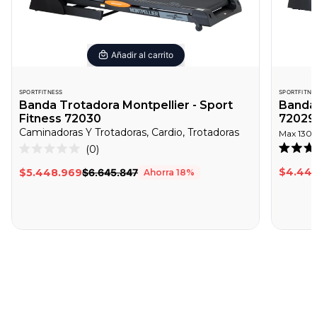
Añadir al carrito
SPORTFITNESS
SPORTFITNE
Banda Trotadora Montpellier - Sport
Banda 
Fitness 72030
72029
Caminadoras Y Trotadoras, Cardio, Trotadoras
Max
130
Haz
0
Califica
Calificado
clic
4.7
0
$4.440
$5.448.969
$6.645.847
Ahorra
18
%
de
de
para
5
5
desplazarte
estrella
estrellas
a
las
reseñas