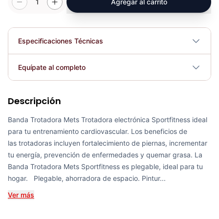
1
Agregar al carrito
Especificaciones Técnicas
Profundidad; 195cm. Alto; 135cm.
Equípate al completo
Dimensiones
Ancho; 85cm.
Descripción
Peso máx. usuario
Banda Trotadora Montpellier - Sport Fitness 72030
120kg
COP 5,448,969.00
Banda Trotadora Mets Trotadora electrónica Sportfitness ideal
para tu entrenamiento cardiovascular. Los beneficios de
Niveles de resistencia
25 pre-establecidos.
las trotadoras incluyen fortalecimiento de piernas, incrementar
tu energía, prevención de enfermedades y quemar grasa. La
Potencia motor
Motor DC 3.0 HP (DC).
Banda Trotadora Mets Sportfitness es plegable, ideal para tu
Banda Trotadora REIMS - Sport Fitness 72029
hogar. Plegable, ahorradora de espacio. Pintur...
COP 4,440,313.00
Plegable
Sí
Ver más