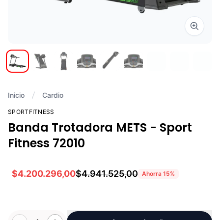
Zoom i
Inicio
Cardio
SPORTFITNESS
Banda Trotadora METS - Sport
Fitness 72010
$4.200.296,00
$4.941.525,00
Ahorra
15
%