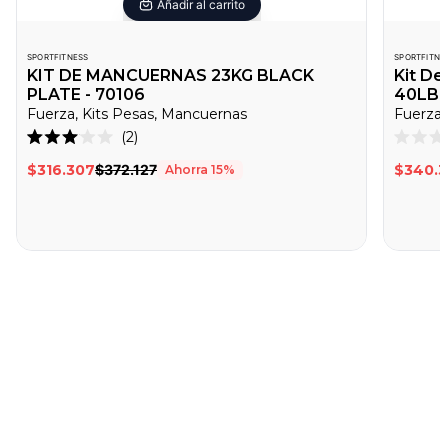
Añadir al carrito
SPORTFITNESS
SPORTFITNE
KIT DE MANCUERNAS 23KG BLACK
Kit D
PLATE - 70106
40LB -
Fuerza, Kits Pesas, Mancuernas
Fuerza,
Haz
2
Calificado
Califica
clic
3.0
0
$316.307
$372.127
$340.
Ahorra
15
%
de
de
para
5
5
desplazarte
estrellas
estrella
a
las
reseñas