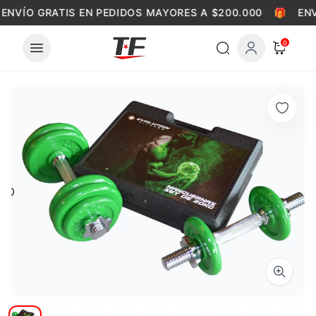
Skip to content
ENVÍO GRATIS EN PEDIDOS MAYORES A $200.000
🎁
ENV
0
0
Zoom i