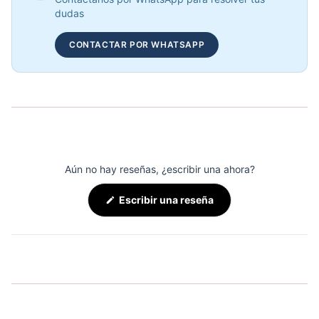
COP 886,920.00
dudas
CONTACTAR POR WHATSAPP
COMBO RACK DE MANCUERNAS PREMIUM REDONDAS + MANCUERNAS
COP 7,690,000.00
Aún no hay reseñas, ¿escribir una ahora?
(Se
Escribir una reseña
abre
en
una
nueva
ventana)