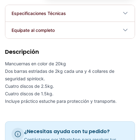
Especificaciones Técnicas
Plegable
No
Equípate al completo
Requiere electricidad
No
Descripción
KIT DE MANCUERNAS 23KG BLACK PLATE - 70106
COP 316,307.00
Mancuernas en color de 20kg
Dos barras estriadas de 2kg cada una y 4 collares de
seguridad spinlock.
Cuatro discos de 2.5kg.
Cuatro discos de 1.5kg.
Kit De Mancuernas HEMMERTONE 40LB - Sport Fitness 70104
Incluye práctico estuche para protección y transporte.
COP 340,309.00
¿Necesitas ayuda con tu pedido?
Mancuerna 90 LB Ajustables
Contáctanos por WhatsApp para resolver tus