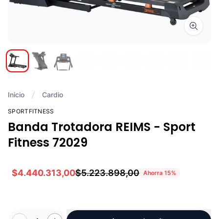
Zoom i
Inicio
Cardio
SPORTFITNESS
Banda Trotadora REIMS - Sport
Fitness 72029
$4.440.313,00
$5.223.898,00
Ahorra
15
%