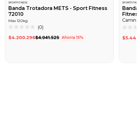
SPORTFITNESS
SPORTFITNE
Banda Trotadora METS - Sport Fitness
Banda 
72010
Fitnes
Caminad
Max
120
kg
Haz
0
Calificado
Califica
clic
0
0
$4.200.296
$4.941.525
Ahorra
15
%
$5.448
de
de
para
5
5
desplazarte
estrellas
estrella
a
las
reseñas