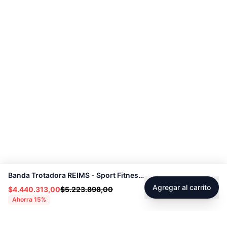
Banda Trotadora REIMS - Sport Fitness 72029
Agregar al carrito
$4.440.313,00
$5.223.898,00
Ahorra
15
%
Footer