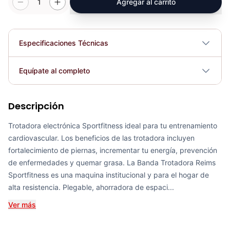
1
Agregar al carrito
Especificaciones Técnicas
Profundidad: 195 cm Alto; 150.5 cm.
Equípate al completo
Dimensiones
Ancho; 87 cm.
Descripción
Peso máx. usuario
Banda Trotadora METS - Sport Fitness 72010
130kg
COP 4,200,296.00
Trotadora electrónica Sportfitness ideal para tu entrenamiento
cardiovascular. Los beneficios de las trotadora incluyen
Potencia motor
2.5 Real HP (DC).
fortalecimiento de piernas, incrementar tu energía, prevención
de enfermedades y quemar grasa. La Banda Trotadora Reims
Conectividad
110 Voltios.
Sportfitness es una maquina institucional y para el hogar de
Banda Trotadora Montpellier - Sport Fitness 72030
alta resistencia. Plegable, ahorradora de espaci...
COP 5,448,969.00
Plegable
Sí
Ver más