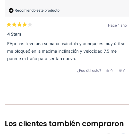
útil.
Recomiendo este producto
Hace 1 año
Calificado
4
4 Stars
de
5
EApenas llevo una semana usándola y aunque es muy útil se
estrellas
me bloqueó en la máxima inclinación y velocidad 7.5 me
parece extraño para ser tan nueva.
Sí,
No,
¿Fue útil esto?
0
0
esta
personas
esta
perso
reseña
votaron
reseñ
votar
de
sí
de
no
Natalia
Natali
Cargando...
G.
G.
fue
no
útil.
fue
útil.
Los clientes también compraron