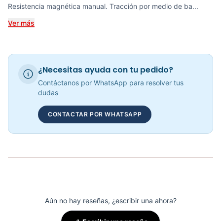
Resistencia magnética manual. Tracción por medio de ba...
COP 2,383,025.00
Ver más
RECUMBENT MAGNÉTICA KRANK CYCLE - 70306
¿Necesitas ayuda con tu pedido?
COP 1,585,826.00
Contáctanos por WhatsApp para resolver tus
dudas
CONTACTAR POR WHATSAPP
Bicicleta Recumbent Magnetica R15 - 301102
COP 3,090,000.00
Aún no hay reseñas, ¿escribir una ahora?