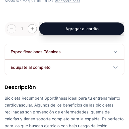
Monto mínimo $50.000 COP •
Ver condiciones
1
Agregar al carrito
Especificaciones Técnicas
Plegable
No
Equípate al completo
Requiere electricidad
No
Descripción
Recumbent Magnética Manual K8718R - Sport Fitness 70330
COP 1,971,568.00
Bicicleta Recumbent Sportfitness ideal para tu entrenamiento
cardiovascular. Algunos de los beneficios de las bicicletas
reclinadas son prevención de enfermedades, quema de
calorías y tienen soporte completo para la espalda. Es perfecto
para los que buscan ejercicio con bajo riesgo de lesión.
Recumbent Magnética Programable K8718R - Sport Fitness 70331