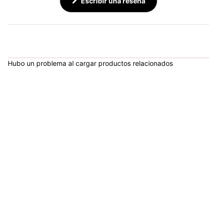
(Se
Escribir una reseña
abre
en
una
nueva
ventana)
Hubo un problema al cargar productos relacionados