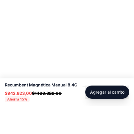
Recumbent Magnética Manual 8.4G - Sport Fitness 60054
Agregar al carrito
$942.923,00
$1.109.322,00
Ahorra
15
%
Footer
Sobre Tienda Fitness
Sociales