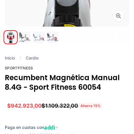
Zoom i
Inicio
Cardio
SPORTFITNESS
Recumbent Magnética Manual
8.4G - Sport Fitness 60054
$942.923,00
$1.109.322,00
Ahorra
15
%
addi
Paga en cuotas con
→