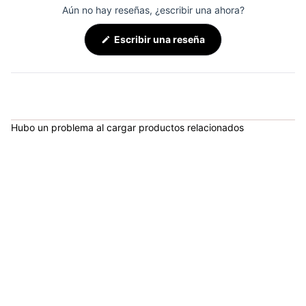
Aún no hay reseñas, ¿escribir una ahora?
(Se
Escribir una reseña
abre
en
una
nueva
ventana)
Hubo un problema al cargar productos relacionados