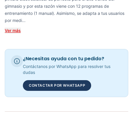
gimnasio y por esta razón viene con 12 programas de
Recumbent Magnética Manual 8.4G - Sport Fitness 60054
entrenamiento (1 manual). Asimismo, se adapta a tus usuarios
COP 942,923.00
por medi...
Ver más
RECUMBENT MAGNÉTICA KRANK CYCLE - 70306
COP 1,585,826.00
¿Necesitas ayuda con tu pedido?
Contáctanos por WhatsApp para resolver tus
dudas
Bicicleta Recumbent Magnetica R15 - 301102
CONTACTAR POR WHATSAPP
COP 3,090,000.00