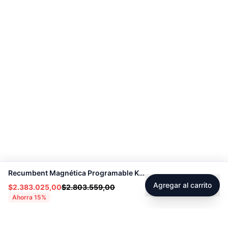
Recumbent Magnética Programable K8718R - Sport Fitness 70331
Agregar al carrito
$2.383.025,00
$2.803.559,00
Ahorra
15
%
Footer