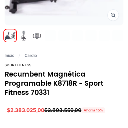
Zoom i
Inicio
Cardio
SPORTFITNESS
Recumbent Magnética
Programable K8718R - Sport
Fitness 70331
$2.383.025,00
$2.803.559,00
Ahorra
15
%