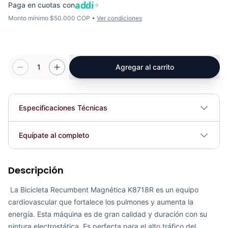
addi
Paga en cuotas con
→
Monto mínimo $50.000 COP •
Ver condiciones
1
Agregar al carrito
Especificaciones Técnicas
Plegable
No
Equípate al completo
Requiere electricidad
No
Descripción
Recumbent Magnética Manual K8718R - Sport Fitness 70330
COP 1,971,568.00
La Bicicleta Recumbent Magnética K8718R es un equipo
cardiovascular que fortalece los pulmones y aumenta la
energía. Esta máquina es de gran calidad y duración con su
pintura electrostática. Es perfecta para el alto tráfico del