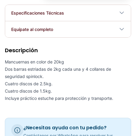
Especificaciones Técnicas
Plegable
No
Equípate al completo
Requiere electricidad
No
Descripción
KIT DE MANCUERNAS 23KG BLACK PLATE - 70106
COP 316,307.00
Mancuernas en color de 20kg
Dos barras estriadas de 2kg cada una y 4 collares de
seguridad spinlock.
Cuatro discos de 2.5kg.
Cuatro discos de 1.5kg.
Kit De Mancuernas HEMMERTONE 40LB - Sport Fitness 70104
Incluye práctico estuche para protección y transporte.
COP 340,309.00
¿Necesitas ayuda con tu pedido?
Mancuerna 90 LB Ajustables
Contáctanos por WhatsApp para resolver tus