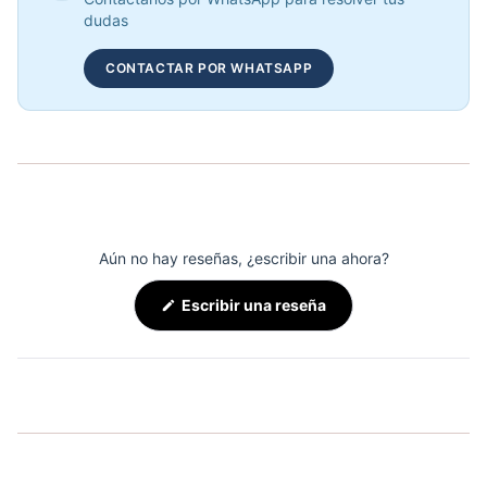
COP 886,920.00
dudas
CONTACTAR POR WHATSAPP
COMBO RACK DE MANCUERNAS PREMIUM REDONDAS + MANCUERNAS
COP 7,690,000.00
Aún no hay reseñas, ¿escribir una ahora?
(Se
Escribir una reseña
abre
en
una
nueva
ventana)