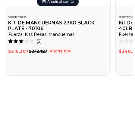
Añadir al carrito
SPORTFITNESS
SPORTFITNE
KIT DE MANCUERNAS 23KG BLACK
Kit D
PLATE - 70106
40LB -
Fuerza, Kits Pesas, Mancuernas
Fuerza,
Haz
2
Calificado
Califica
clic
3.0
0
$316.307
$372.127
$340.
Ahorra
15
%
de
de
para
5
5
desplazarte
estrellas
estrella
a
las
reseñas