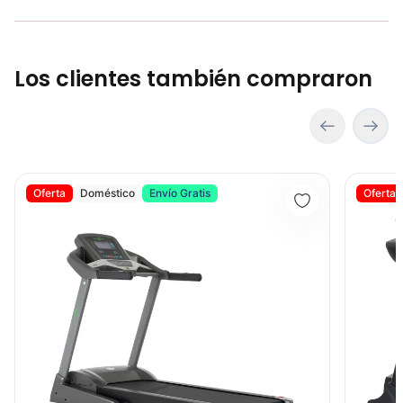
Los clientes también compraron
Banda Trotadora METS - Sport Fitness 72010
Banda Tro
Oferta
Doméstico
Envío Gratis
Oferta