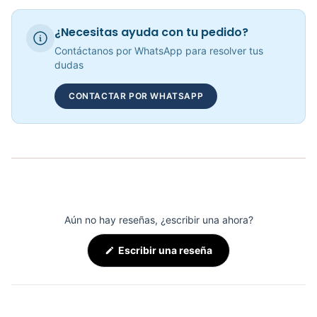
BANDA CAMINADORA MARSELLA - 72028
¿Necesitas ayuda con tu pedido?
COP 2,744,170.00
Contáctanos por WhatsApp para resolver tus
dudas
CONTACTAR POR WHATSAPP
Banda Trotadora Paris JS-12520 - Sport Fitness 72012
COP 8,040,568.00
Aún no hay reseñas, ¿escribir una ahora?
(Se
Escribir una reseña
abre
en
una
nueva
ventana)