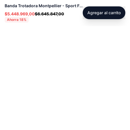
Banda Trotadora Montpellier - Sport Fitness 72030
Agregar al carrito
$5.448.969,00
$6.645.847,00
Ahorra
18
%
Footer
Sobre Tienda Fitness
Sociales
Contacto
Instagram
Servicio técnico
Facebook
Blog
youtube
Tiktok
Whatsapp
Políticas
Contacto
Derecho de retracto
servicioalcliente@tienda-s