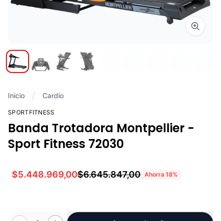
Zoom i
Inicio
Cardio
SPORTFITNESS
Banda Trotadora Montpellier -
Sport Fitness 72030
$5.448.969,00
$6.645.847,00
Ahorra
18
%