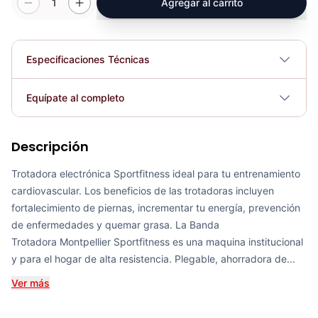
1
Agregar al carrito
Especificaciones Técnicas
Plegable
No
Equípate al completo
Requiere electricidad
No
Descripción
Banda Trotadora METS - Sport Fitness 72010
COP 4,200,296.00
Trotadora electrónica Sportfitness ideal para tu entrenamiento
cardiovascular. Los beneficios de las trotadoras incluyen
fortalecimiento de piernas, incrementar tu energía, prevención
de enfermedades y quemar grasa. La Banda
Trotadora Montpellier Sportfitness es una maquina institucional
Banda Trotadora REIMS - Sport Fitness 72029
y para el hogar de alta resistencia. Plegable, ahorradora de...
COP 4,440,313.00
Ver más